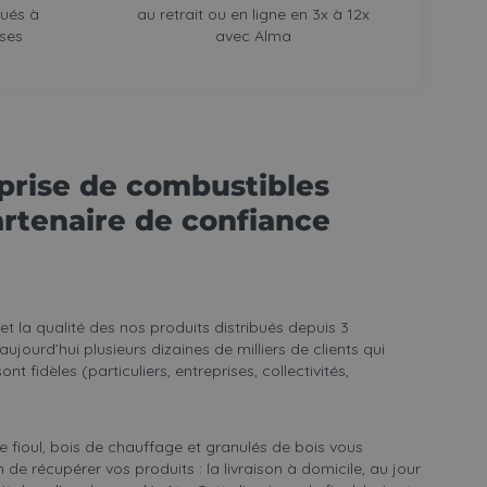
qués à
au retrait ou en ligne en 3x à 12x
ises
avec Alma
prise de combustibles
artenaire de confiance
t la qualité des nos produits distribués depuis 3
jourd’hui plusieurs dizaines de milliers de clients qui
t fidèles (particuliers, entreprises, collectivités,
e fioul,
bois de chauffage
et
granulés de bois
vous
 de récupérer vos produits : la livraison à domicile, au jour