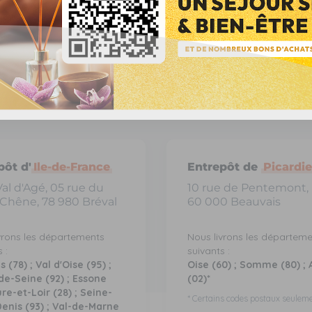
ntrepôts
pôt d'
Ile-de-France
Entrepôt de
Picardie
Val d'Agé, 05 rue du
10 rue de Pentemont,
 Chêne, 78 980 Bréval
60 000 Beauvais
vrons les départements
Nous livrons les départem
 :
suivants :
s (78) ; Val d'Oise (95) ;
Oise (60) ; Somme (80) ; 
de-Seine (92) ; Essone
(02)*
Eure-et-Loir (28) ; Seine-
* Certains codes postaux seulem
Denis (93) ; Val-de-Marne