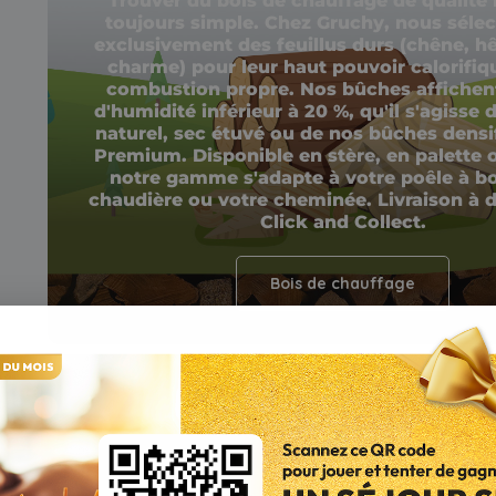
Trouver du bois de chauffage de qualité 
toujours simple. Chez Gruchy, nous séle
exclusivement des feuillus durs (chêne, hê
charme) pour leur haut pouvoir calorifiqu
combustion propre. Nos bûches affichen
d'humidité inférieur à 20 %, qu'il s'agisse 
naturel, sec étuvé ou de nos bûches densif
Premium. Disponible en stère, en palette o
notre gamme s'adapte à votre poêle à bo
chaudière ou votre cheminée. Livraison à 
Click and Collect.
Bois de chauffage