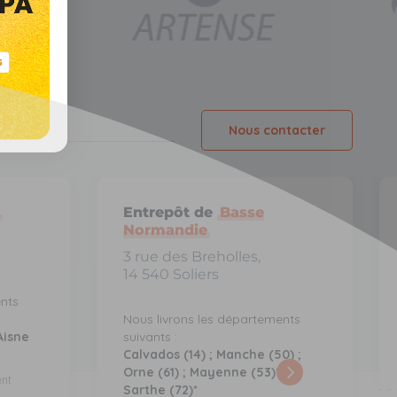
Nous contacter
Entrepôt de
Basse
Normandie
3 rue des Breholles,
14 540 Soliers
ents
Nous livrons les départements
Aisne
suivants :
Calvados (14) ; Manche (50) ;
Orne (61) ; Mayenne (53)* ;
ent
Sarthe (72)*