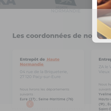
Les coordonnées de nos 5 e
Entrepôt de
Haute
Entre
Normandie
ZA le 
04 rue de la Briqueterie,
Vieux
27 120 Pacy-sur-Eure
Nous li
Nous livrons les départements
suivants
suivants :
Yveline
Eure (27) ; Seine-Maritime (76)
Hauts-
(91) ; 
Saint-