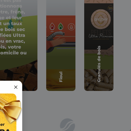
n'est pas
ctionnons
tre, frêne,
e et leur
t un taux
de bois sec
iées Ultra
u en vrac,
is, votre
Granulés de bois
domicile ou
Fioul