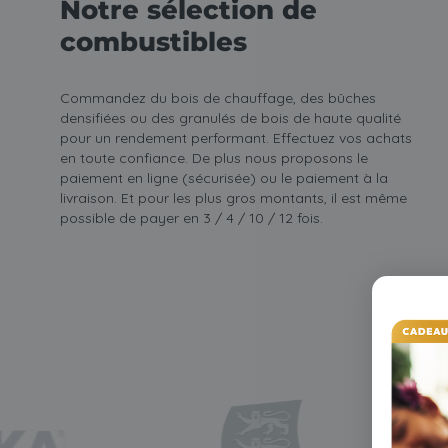
Notre sélection de
combustibles
Commandez du bois de chauffage, des bûches
densifiées ou des granulés de bois de haute qualité
pour un rendement performant. Effectuez vos achats
en toute confiance. De plus nous proposons le
paiement en ligne (sécurisée) ou le paiement à la
livraison. Et pour les plus gros montants, il est même
possible de payer en 3 / 4 / 10 / 12 fois.