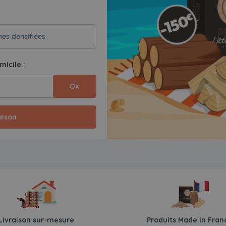
hes densifiées
micile :
Ok
aison
Livraison sur-mesure
Produits Made in Fran