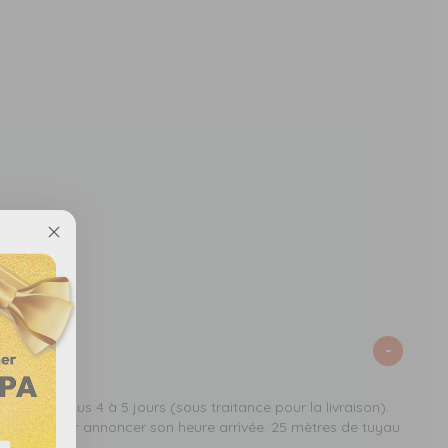
’effectue sous 4 à 5 jours (sous traitance pour la livraison).
la veille pour annoncer son heure arrivée. 25 mètres de tuyau
nes.