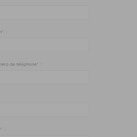
* :
éro de téléphone* :
e* :