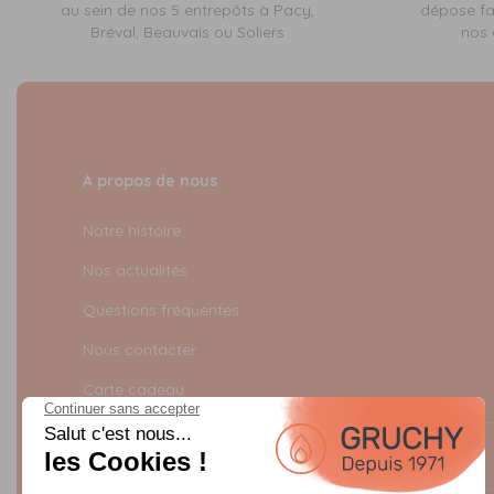
au sein de nos 5 entrepôts à Pacy,
dépose fa
Bréval, Beauvais ou Soliers
nos 
A propos de nous
Notre histoire
Nos actualités
Questions fréquentes
Nous contacter
Carte cadeau
Infos légales