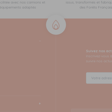
cilitée avec nos camions et
issus, transformés et fabriq
équipements adaptés
des Forêts Françai
Suivez nos act
Inscrivez-vous 
suivre nos actua