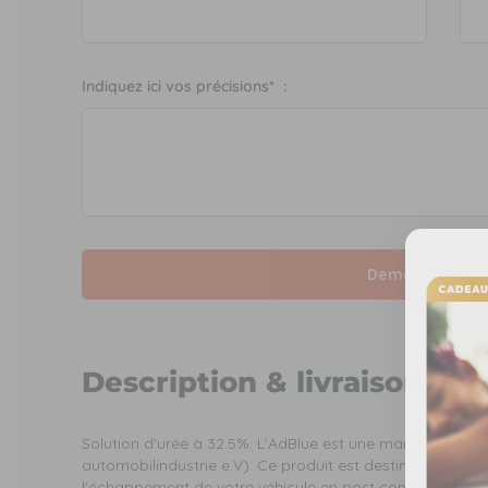
Indiquez ici vos précisions* :
Demandez un d
Description & livraison
Solution d'urée à 32.5%. L'AdBlue est une marque dépo
automobilindustrie e.V). Ce produit est destiné à être in
l'échappement de votre véhicule en post combustion afi