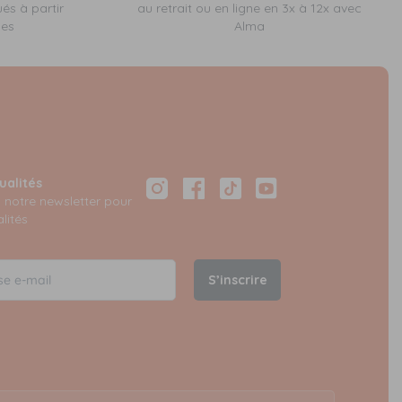
ués à partir
au retrait ou en ligne en 3x à 12x avec
ses
Alma
ualités
Instagram
Facebook
TikTok
YouTube
à notre newsletter pour
lités
S’inscrire