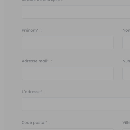
Prénom* :
Nom
Adresse mail* :
Num
L’adresse* :
Code postal* :
Vill