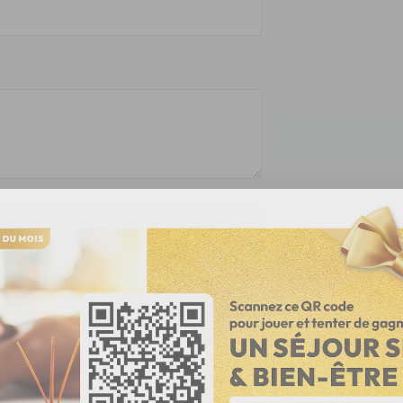
evis
sée par le VDA (Verband der
La livraison de ce produit s
jecté au niveau de
Le chauffeur vous appelle 
n de diminuer les émissions
/ semi remorque de 44 Ton