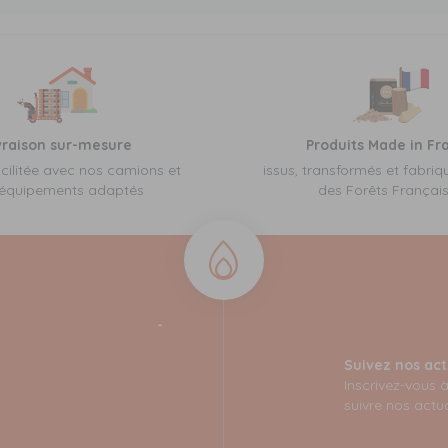
vraison sur-mesure
Produits Made in Fr
cilitée avec nos camions et
issus, transformés et fabriq
équipements adaptés
des Forêts Françai
Suivez nos act
Inscrivez-vous 
suivre nos actua