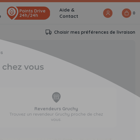
Aide &
Points Drive
0
24h/24h
e
Contact
Choisir mes préférences de livraison
us
e chez vous
Revendeurs Gruchy
Trouvez un revendeur Gruchy proche de chez
vous.