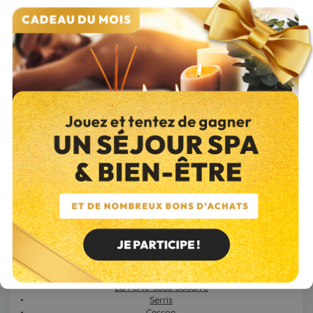
Roissy-en-Brie
Dammarie-les-Lys
Torcy
Montereau-Fault-Yonne
Combs-la-Ville
Lagny-sur-Marne
Ozoir-la-Ferrière
Mitry-Mory
Le Mée-sur-Seine
Brie-Comte-Robert
Moissy-Cramayel
Fontainebleau
Noisiel
Coulommiers
Saint-Fargeau-Ponthierry
Montévrain
Lieusaint
Vaires-sur-Marne
Moret-Loing-et-Orvanne
Provins
Vaux-le-Pénil
Thorigny-sur-Marne
La Ferté-sous-Jouarre
Serris
Cesson