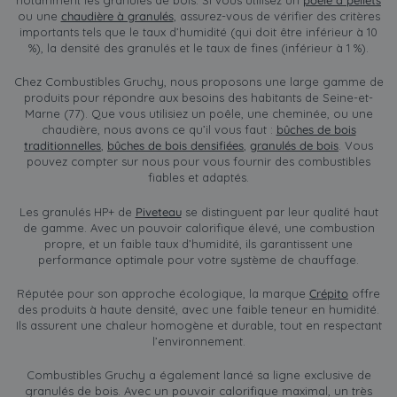
notamment les granulés de bois. Si vous utilisez un
poêle à pellets
ou une
chaudière à granulés
, assurez-vous de vérifier des critères
importants tels que le taux d’humidité (qui doit être inférieur à 10
%), la densité des granulés et le taux de fines (inférieur à 1 %).
Chez Combustibles Gruchy, nous proposons une large gamme de
produits pour répondre aux besoins des habitants de Seine-et-
Marne (77). Que vous utilisiez un poêle, une cheminée, ou une
chaudière, nous avons ce qu’il vous faut :
bûches de bois
traditionnelles
,
bûches de bois densifiées
,
granulés de bois
. Vous
pouvez compter sur nous pour vous fournir des combustibles
fiables et adaptés.
Les granulés HP+ de
Piveteau
se distinguent par leur qualité haut
de gamme. Avec un pouvoir calorifique élevé, une combustion
propre, et un faible taux d’humidité, ils garantissent une
performance optimale pour votre système de chauffage.
Réputée pour son approche écologique, la marque
Crépito
offre
des produits à haute densité, avec une faible teneur en humidité.
Ils assurent une chaleur homogène et durable, tout en respectant
l’environnement.
Combustibles Gruchy a également lancé sa ligne exclusive de
granulés de bois. Avec un pouvoir calorifique maximal, un très