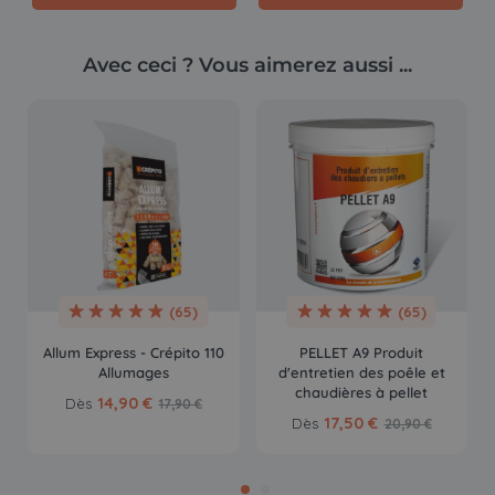
Avec ceci ? Vous aimerez aussi ...
(65)
(65)
Allum Express - Crépito 110
PELLET A9 Produit
Allumages
d'entretien des poêle et
chaudières à pellet
14,90 €
Dès
17,90 €
17,50 €
Dès
20,90 €