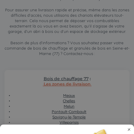
Pour assurer une livraison rapide et précise, même dans les zones
difficiles d’accès, nous utilisons des chariots élévateurs tout-
terrain. Cela nous permet de déposer vos combustibles
exactement là où vous en avez besoin, qu’il s’agisse de votre
garage, d’un abri à bois ou d’un espace de stockage extérieur.
Besoin de plus d’informations ? Vous souhaitez passer votre
commande de bois de chauffage et granulés de bois en Seine-et-
Marne (77) ? Contactez-nous :
Bois de chauffage 77
:
Les zones de livraison
Meaux
Chelles
Melun
Pontault-Combault
Savigny-le-Temple
Villeparisis
Bussy-Saint-Georges
Champs-sur-Marne