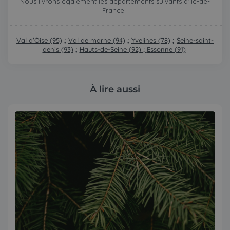
Nous livrons également les départements suivants d'Ile-de-
France :
Val d’Oise (95)
;
Val de marne (94)
;
Yvelines (78)
;
Seine-saint-
denis (93)
;
Hauts-de-Seine (92)
;
Essonne (91)
À lire aussi