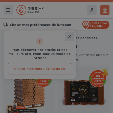
0
Points Drive
Choisir mes préférences de livraison
24h/24h
Accueil
Bois de chauffage
Bûches densifiées
!
Bûches densifiées
Pour découvrir nos stocks et nos
meilleurs prix, choisissez un mode de
Livraison en Île-de-France, Normandie, Picardie, Centre-Val de Loire,
livraison
Pays de la Loire et Bretagne.
Choisir mon mode de livraison
En stock
En stock