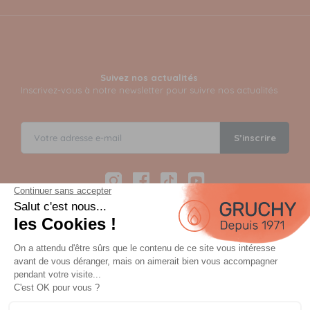
Suivez nos actualités
Inscrivez-vous à notre newsletter pour suivre nos actualités
S’inscrire
Instagram
Facebook
TikTok
YouTube
Paiement sécurisé en 12 fois avec Alma
Paiement 100% sécurisé par 3D Secure et possible en 3,
4, 10 ou 12 fois via Alma