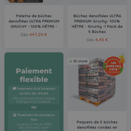
Palette de bûches
Bûches densifiées ULTRA
densifiées ULTRA PREMIUM
PREMIUM Gruchy- 100%
GRUCHY - 100% HÊTRE -
HÊTRE - Gruchy -l Pack de
5 Bûches
447,20 €
Dès
4,45 €
Dès
En stock
Paiement
flexible
🚚 Paiement à la livraison
ou lors du retrait
Par carte bancaire, chèque
énergie ou en espèces.
OU
💻 Paiement en plusieurs
fois
Paquets de 5 bûches
Jusqu'à 12 fois et 100%
densifiées rondes en
sécurisé avec notre
partenaire Alma