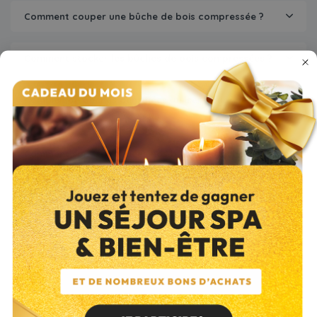
Comment couper une bûche de bois compressée ?
Comment stocker les bûches de bois compressées ?
Combien de bûches densifiées utiliser pour une
journée entière ?
Comment sont fabriquées nos bûches densifiées ?
Quels sont les avantages des bûches densifiées ?
Quels sont les systèmes de chauffage compatibles
aux bûches densifiées ?
À lire aussi