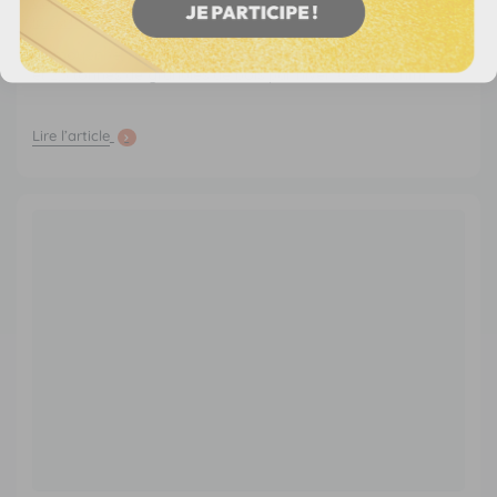
Combien de granulés consomme-t-on par hiver ? Calcul selon
la surface
En moyenne, une maison de 100 m² bien isolée brûle entre 1,5
et 2,5 tonnes de granulés de bois par hiver. C'est le chiffr...
Lire l’article