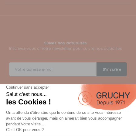
Suivez nos actualités
Inscrivez-vous à notre newsletter pour suivre nos actualités
S’inscrire
Instagram
Facebook
TikTok
YouTube
Paiement sécurisé en 12 fois avec Alma
Paiement 100% sécurisé par 3D Secure et possible en 3,
4, 10 ou 12 fois via Alma