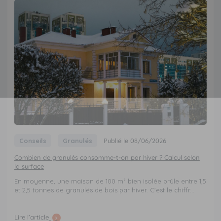
Conseils
Granulés
Publié le 08/06/2026
Combien de granulés consomme-t-on par hiver ? Calcul selon
la surface
En moyenne, une maison de 100 m² bien isolée brûle entre 1,5
et 2,5 tonnes de granulés de bois par hiver. C'est le chiffr...
Lire l’article