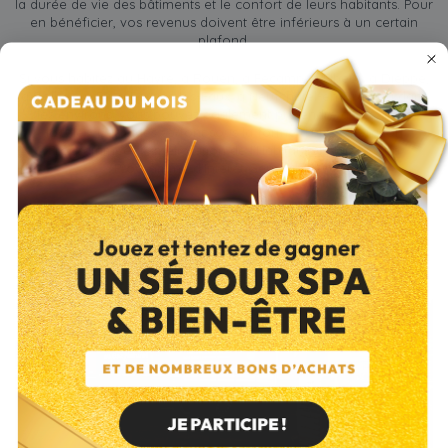
la durée de vie des bâtiments et le confort de leurs habitants. Pour
en bénéficier, vos revenus doivent être inférieurs à un certain
plafond.
Si vous habitez au Havre, à Rouen, à Fécamp, à Elbeuf, à Dieppe,
à Bolbec, à Eu, à Forges-les-Eaux, à Neufchâtel-en-Bray ou dans
les environs, vous pouvez également prétendre à des aides
locales. Ces aides se font sous la forme d'une Opération
Programmée d'Amélioration de l'Habitat (
OPAH
) ou d'un
Programme d'Intérêt Général (PIG).