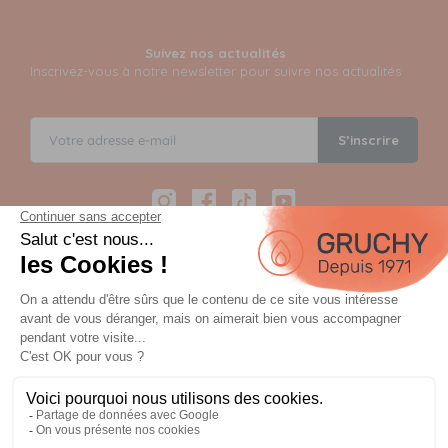
Suivez nos actualités
Inscrivez-vous à notre newsletter pour suivre nos actualités
S’inscrire
Instagram
Facebook
TikTok
YouTube
Paiement sécurisé en 12 fois avec Alma
Paiement 100% sécurisé par 3D Secure et possible en 3,
4, 10 ou 12 fois via Alma
OU