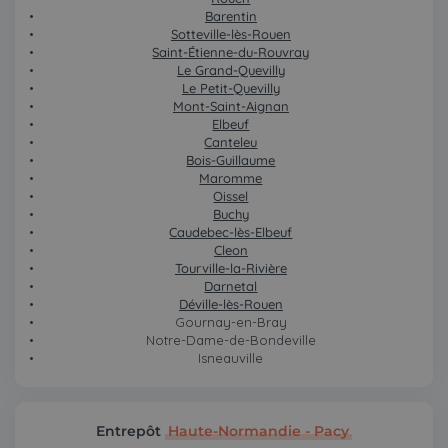
Barentin
Sotteville-lès-Rouen
Saint-Étienne-du-Rouvray
Le Grand-Quevilly
Le Petit-Quevilly
Mont-Saint-Aignan
Elbeuf
Canteleu
Bois-Guillaume
Maromme
Oissel
Buchy
Caudebec-lès-Elbeuf
Cleon
Tourville-la-Rivière
Darnetal
Déville-lès-Rouen
Gournay-en-Bray
Notre-Dame-de-Bondeville
Isneauville
Entrepôt
Haute-Normandie - Pacy