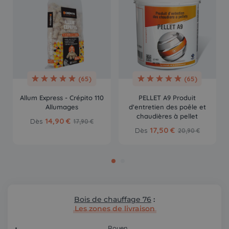
(65)
(65)
Allum Express - Crépito 110
PELLET A9 Produit
Allumages
d'entretien des poêle et
chaudières à pellet
14,90 €
Dès
17,90 €
17,50 €
Dès
20,90 €
Bois de chauffage 76
:
Les zones de livraison
Rouen