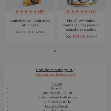
(65)
(65)
Allum Express - Crépito 110
PELLET A9 Produit
Allumages
d'entretien des poêle et
chaudières à pellet
14,90 €
Dès
17,90 €
17,50 €
Dès
20,90 €
Bois de chauffage 76
:
Les zones de livraison
Rouen
Barentin
Sotteville-lès-Rouen
Saint-Étienne-du-Rouvray
Le Grand-Quevilly
Le Petit-Quevilly
Mont-Saint-Aignan