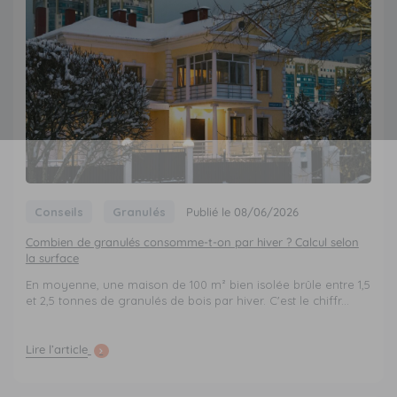
Conseils
Granulés
Publié le 08/06/2026
Combien de granulés consomme-t-on par hiver ? Calcul selon
la surface
En moyenne, une maison de 100 m² bien isolée brûle entre 1,5
et 2,5 tonnes de granulés de bois par hiver. C'est le chiffr...
Lire l’article