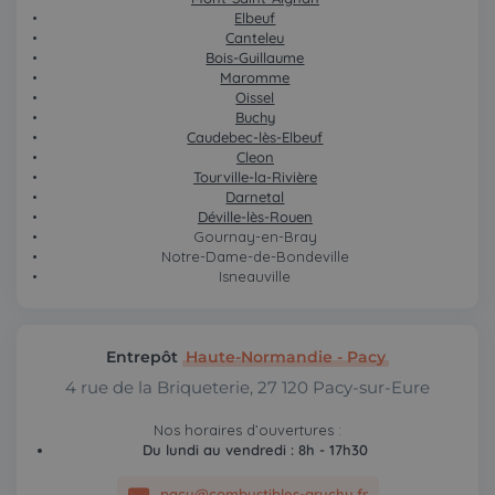
Elbeuf
Canteleu
Bois-Guillaume
Maromme
Oissel
Buchy
Caudebec-lès-Elbeuf
Cleon
Tourville-la-Rivière
Darnetal
Déville-lès-Rouen
Gournay-en-Bray
Notre-Dame-de-Bondeville
Isneauville
Entrepôt
Haute-Normandie - Pacy
4 rue de la Briqueterie, 27 120 Pacy-sur-Eure
Nos horaires d’ouvertures :
Du lundi au vendredi : 8h - 17h30
pacy@combustibles-gruchy.fr