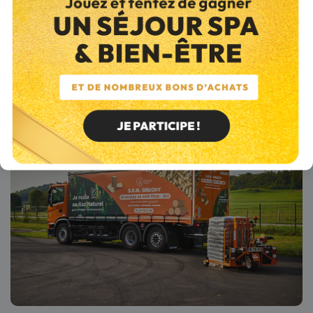
Énergie
. Le département de Seine-Maritime vous propose le
programme "
Aide à l’Habitat Durable
" pour vous aider à améliorer
votre logement. Ce programme a pour objectif à la fois
d'entretenir et d'améliorer le confort de votre habitation. Pour en
bénéficier, votre revenu fiscal ne doit pas dépasser un certain
plafond.