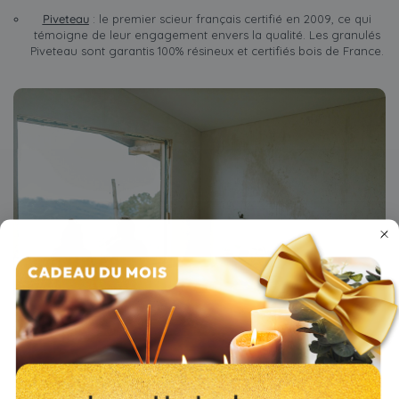
Piveteau
: le premier scieur français certifié en 2009, ce qui
témoigne de leur engagement envers la qualité. Les granulés
Piveteau sont garantis 100% résineux et certifiés bois de France.
Pour vos travaux de rénovation énergétique, il existe des
aides
locales ou nationales
comme les aides de l’
Anah
ou la
Prime