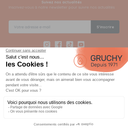
Suivez nos actualités
Inscrivez-vous à notre newsletter pour suivre nos actualités
S’inscrire
Instagram
Facebook
TikTok
YouTube
Paiement sécurisé en 12 fois avec Alma
Paiement 100% sécurisé par 3D Secure et possible en 3,
4, 10 ou 12 fois via Alma
OU
Planifiez votre commande et payez à la
livraison ou lors du retrait.