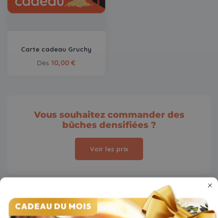
Carte cadeau Gruchy
10,00 €
Dès
Vous souhaitez commander des
bûches densifiées ?
Voir les prix
Questions Fréquentes - Guide d'achat bois
de chauffage