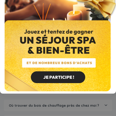
Pour un chauffage durable et efficace, découvrez nos différents
bois de chauffage. Nous vendons des palettes et des packs à
l'unité de bûches densifiées de la marque
Crépito
mais également
du bois de chauffage de haute qualité (bois Crépito Premium).
Nos bois de chauffage sont d’origine naturelle. De plus, nos
bûches sont issues de bois français et ne contiennent aucun
produit chimique pour lier leurs composants. Découvrez aussi
notre offre de
granulés de bois
.
Quel type de bois de chauffage choisir pour son
poêle ou sa cheminée ?
Quelle est la différence entre bois sec naturel, sec
étuvé et demi-sec ?
Quels sont les avantages du bois de chauffage ?
Où trouver du bois de chauffage près de chez moi ?