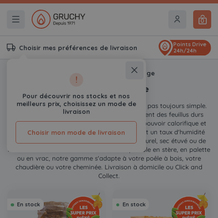
0
Points Drive
Choisir mes préférences de livraison
24h/24h
Accueil
Bois de chauffage
!
Bois de chauffage
Pour découvrir nos stocks et nos
meilleurs prix, choisissez un mode de
Trouver du bois de chauffage de qualité n'est pas toujours simple.
livraison
Chez Gruchy, nous sélectionnons exclusivement des feuillus durs
(chêne, hêtre, frêne, charme) pour leur haut pouvoir calorifique et
leur combustion propre. Nos bûches affichent un taux d'humidité
Choisir mon mode de livraison
inférieur à 20 %, qu'il s'agisse de bois sec naturel, sec étuvé ou de
nos bûches densifiées Ultra Premium. Disponible en stère, en palette
ou en vrac, notre gamme s'adapte à votre poêle à bois, votre
chaudière ou votre cheminée. Livraison à domicile ou Click and
Collect.
En stock
En stock