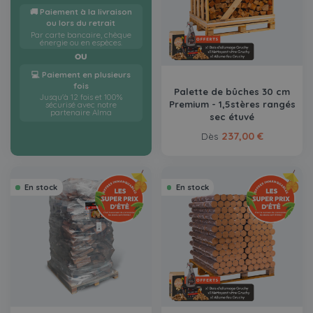
🚚 Paiement à la livraison
ou lors du retrait
Par carte bancaire, chèque
énergie ou en espèces.
OU
💻 Paiement en plusieurs
fois
Palette de bûches 30 cm
Jusqu'à 12 fois et 100%
Premium - 1,5stères rangés
sécurisé avec notre
partenaire Alma
sec étuvé
237,00 €
Dès
En stock
En stock