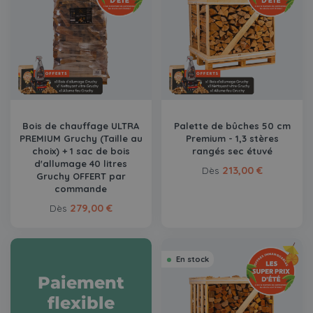
Bois de chauffage ULTRA
Palette de bûches 50 cm
PREMIUM Gruchy (Taille au
Premium - 1,3 stères
choix) + 1 sac de bois
rangés sec étuvé
d'allumage 40 litres
213,00 €
Dès
Gruchy OFFERT par
commande
279,00 €
Dès
En stock
Paiement
flexible