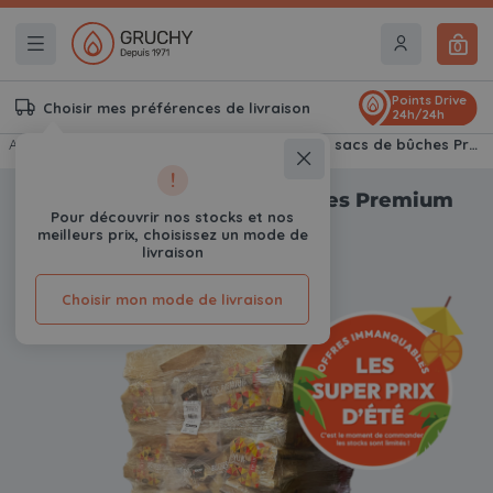
0
Points Drive
Choisir mes préférences de livraison
24h/24h
Accueil
Bois de chauffage
Palette de 70 sacs de bûches Premium Crépito
!
Palette de 70 sacs de bûches Premium
Crépito
Pour découvrir nos stocks et nos
meilleurs prix, choisissez un mode de
0
Avis
livraison
Choisir mon mode de livraison