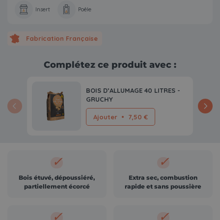
Insert
Poêle
Fabrication Française
Complétez ce produit avec :
BOIS D’ALLUMAGE 40 LITRES -
GRUCHY
Ajouter
•
7,50 €
✓
✓
Bois étuvé, dépoussiéré,
Extra sec, combustion
partiellement écorcé
rapide et sans poussière
✓
✓