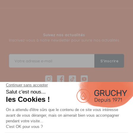
Suivez nos actualités
Inscrivez-vous à notre newsletter pour suivre nos actualités
S’inscrire
Instagram
Facebook
TikTok
YouTube
Paiement sécurisé en 12 fois avec Alma
Paiement 100% sécurisé par 3D Secure et possible en 3,
4, 10 ou 12 fois via Alma