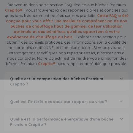
Bienvenue dans notre section FAQ dédiée aux bûches Premium
Crépito®
! Vous trouverez ici des réponses claires et concises aux
questions fréquemment posées sur nos produits.
Cette FAQ a été
conçue pour vous offrir une meilleure compréhension de nos
bûches de chauffage haut de gamme, de leur utilisation
optimale et des bénéfices qu'elles apportent à votre
expérience de chauffage au bois
. Explorez cette section pour
obtenir des conseils pratiques, des informations sur la qualité de
nos produits certifiés NF, et bien plus encore. Si vous avez des
interrogations spécifiques non répertoriées ici, n'hésitez pas à
nous contacter. Notre objectif est de rendre votre utilisation des
bûches Premium
Crépito®
aussi simple et agréable que possible.
Quelle est la composition des bûches Premium
Crépito ?
Quel est l’intérêt des sacs par rapport au vrac ?
Quelle est la performance énergétique d'une bûche
Premium Crépito ?