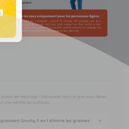
s avons les réponses ! Découvrez tout ce que vous devez
r une variété de surfaces.
graissant Gruchy 5 en 1 élimine les graisses