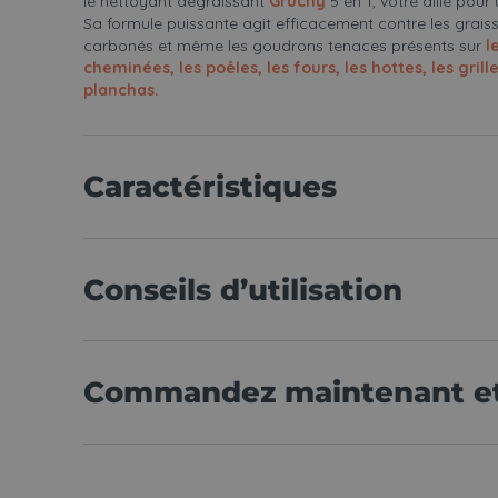
le nettoyant dégraissant
Gruchy
5 en 1, votre allié pou
Sa formule puissante agit efficacement contre les graiss
carbonés et même les goudrons tenaces présents sur
le
cheminées, les poêles, les fours, les hottes, les gril
planchas.
Caractéristiques
Conseils d’utilisation
Commandez maintenant et 