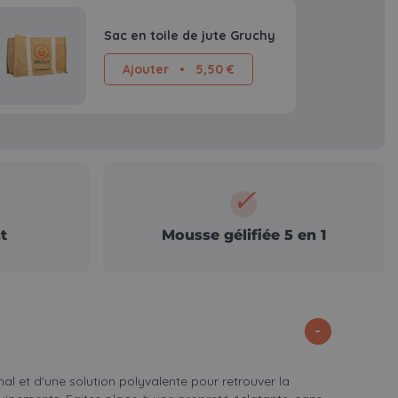
Sac en toile de jute Gruchy
Ajouter
•
5,50 €
✓
t
Mousse gélifiée 5 en 1
al et d'une solution polyvalente pour retrouver la