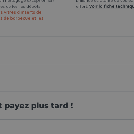
r un nettoyage exceptionnel !
brillance éclatante de vos é
es cuites, les dépôts
effort.
Voir la fiche techniq
s vitres d'inserts de
les de barbecue et les
payez plus tard !