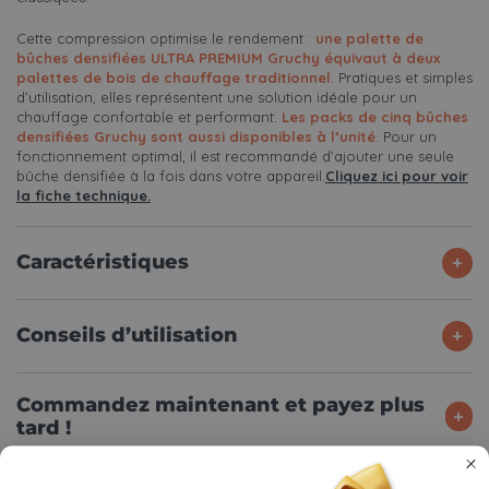
Cette compression optimise le rendement :
une palette de
bûches densifiées ULTRA PREMIUM Gruchy équivaut à deux
palettes de bois de chauffage traditionnel
. Pratiques et simples
d’utilisation, elles représentent une solution idéale pour un
chauffage confortable et performant.
Les packs de cinq bûches
densifiées Gruchy sont aussi disponibles à l’unité
. Pour un
fonctionnement optimal, il est recommandé d’ajouter une seule
bûche densifiée à la fois dans votre appareil.
Cliquez ici pour voir
la fiche technique.
Caractéristiques
Conseils d’utilisation
Commandez maintenant et payez plus
tard !