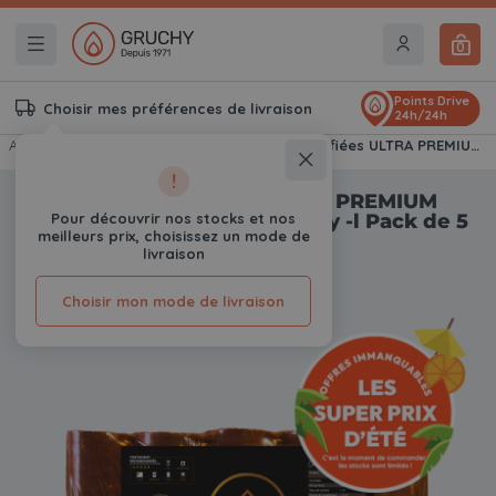
0
Points Drive
Choisir mes préférences de livraison
24h/24h
Accueil
Bois de chauffage
Bûches densifiées ULTRA PREMIUM Gruchy- 100% HÊTRE - Gruchy -l Pack de 5 Bûches
!
Bûches densifiées ULTRA PREMIUM
Gruchy- 100% HÊTRE - Gruchy -l Pack de 5
Pour découvrir nos stocks et nos
meilleurs prix, choisissez un mode de
Bûches
livraison
0
Avis
Choisir mon mode de livraison