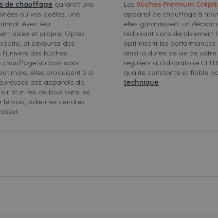
is de chauffage
garantit une
Les
bûches Premium Crépi
inées ou vos poêles, une
appareil de chauffage à hau
ptimal. Avec leur
elles garantissent un démarra
ent aisée et propre. Optez
réduisant considérablement 
Crépito, et savourez des
optimisent les performances
 l'univers des bûches
ainsi la durée de vie de votr
e chauffage au bois sans
réguliers au laboratoire CER
optimale, elles produisent 2 à
qualité constante et fiable p
goureuses des appareils de
technique
ir d'un feu de bois sans les
r le bois, adieu les cendres
asser.