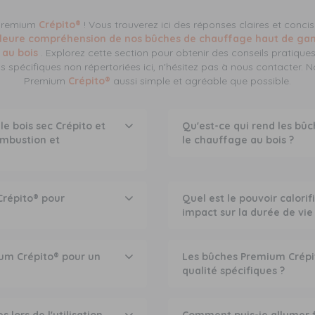
 Premium
Crépito®
! Vous trouverez ici des réponses claires et conc
lleure compréhension de nos bûches de chauffage haut de gamm
 au bois
. Explorez cette section pour obtenir des conseils pratiques
s spécifiques non répertoriées ici, n'hésitez pas à nous contacter. N
Premium
Crépito®
aussi simple et agréable que possible.
e bois sec Crépito et
Qu'est-ce qui rend les bû
ombustion et
le chauffage au bois ?
répito® pour
Quel est le pouvoir calori
impact sur la durée de vie
um Crépito® pour un
Les bûches Premium Crépi
qualité spécifiques ?