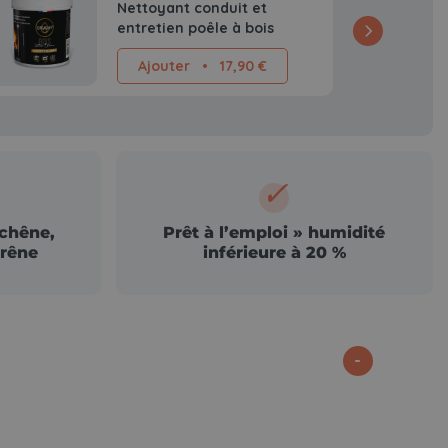
Nettoyant conduit et
entretien poêle à bois
Ajouter
•
17,90 €
✓
 chêne,
Prêt à l’emploi » humidité
frêne
inférieure à 20 %