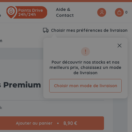
Aide &
Points Drive
0
24h/24h
e
Contact
Choisir mes préférences de livraison
cm
!
Pour découvrir nos stocks et nos
meilleurs prix, choisissez un mode
de livraison
 Premium Crépito 30 cm
Choisir mon mode de livraison
0
Avis
ck
8,90 €
Ajouter au panier