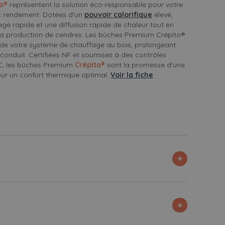
to®
représentent la solution éco-responsable pour votre
t rendement. Dotées d'un
pouvoir calorifique
élevé,
ge rapide et une diffusion rapide de chaleur tout en
la production de cendres. Les bûches Premium Crépito®
 de votre système de chauffage au bois, prolongeant
e conduit. Certifiées NF et soumises à des contrôles
IC, les bûches Premium
Crépito®
sont la promesse d'une
our un confort thermique optimal.
Voir la fiche