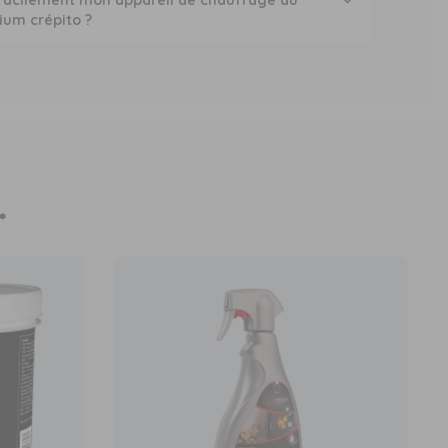
facilement mon appareil de chauffage au
ium crépito ?
.