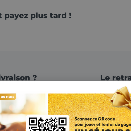
payez plus tard !
vraison ?
Le retr