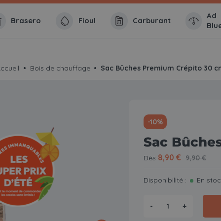
Ad
Brasero
Fioul
Carburant
Blu
ccueil
Bois de chauffage
Sac Bûches Premium Crépito 30 
-10%
Sac Bûches
8,90 €
Dès
9,90 €
Disponibilité :
En sto
-
+