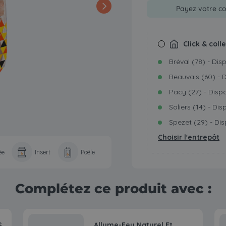
Payez votre co
Click & coll
Bréval (78) - Dis
Beauvais (60) - 
Pacy (27) - Disp
Soliers (14) - Dis
Spezet (29) - Dis
Choisir l'entrepôt
ée
Insert
Poêle
Complétez ce produit avec :
S
Allume-Feu Naturel Et