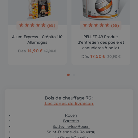
(65)
(65)
Allum Express - Crépito 110
PELLET A9 Produit
Allumages
d'entretien des poêle et
chaudières à pellet
14,90 €
Dès
17,90 €
17,50 €
Dès
20,90 €
Bois de chauffage 76
:
Les zones de livraison
Rouen
Barentin
Sotteville-lès-Rouen
Saint-Étienne-du-Rouvray
Le Grand-Quevilly