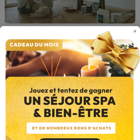
Vous habitez en Seine-Maritime (76) et vous avez envie de
rafraîchir votre intérieur à Grand-Quevilly ? Sachez qu’il existe des
aides financières nationales ou locales
. Le programme "
Aide à
l’Habitat Durable
", par exemple, est une aide locale qui vise à la
fois l'entretien et l'amélioration du confort de votre logement.
N'hésitez pas à vous renseigner pour bénéficier de ces dispositifs
et améliorer votre cadre de vie.