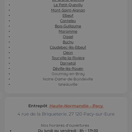
Le Petit-Quevilly
Mont-Saint-Aignan
Elbeuf
Canteleu
Bois-Guillaume
Maromme
Oissel
Buchy
Caudebec-lès-Elbeuf
Cleon
Tourville-la-Rivière
Darnetal
Déville-lès-Rouen
Gournay-en-Bray
Notre-Dame-de-Bondeville
Isneauville
Entrepôt
Haute-Normandie - Pacy
4 rue de la Briqueterie, 27 120 Pacy-sur-Eure
Nos horaires d’ouvertures :
Du lundi au vendredi : 8h - 17h30