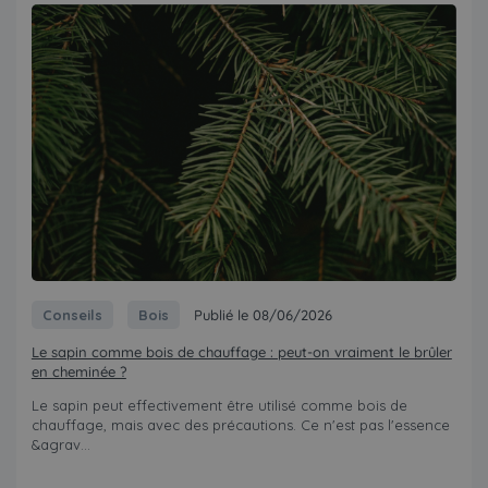
Conseils
Bois
Publié le 08/06/2026
Le sapin comme bois de chauffage : peut-on vraiment le brûler
en cheminée ?
Le sapin peut effectivement être utilisé comme bois de
chauffage, mais avec des précautions. Ce n'est pas l'essence
&agrav...