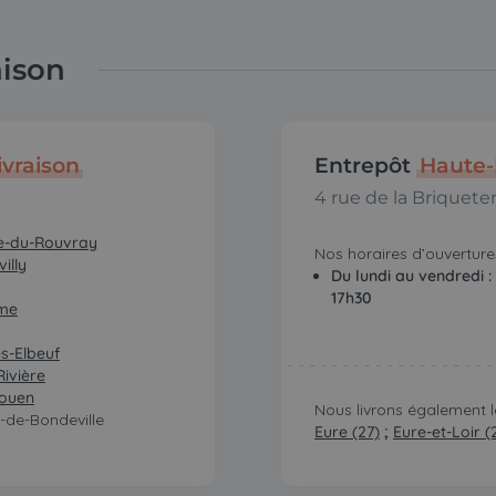
aison
ivraison
Entrepôt
Haute-
4 rue de la Briqueter
ne-du-Rouvray
Nos horaires d’ouvertures
illy
Du lundi au vendredi :
17h30
ume
s-Elbeuf
Rivière
Rouen
Nous livrons également 
de-Bondeville
Eure (27)
;
Eure-et-Loir (