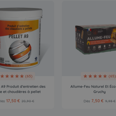
(65)
(65)
A9 Produit d'entretien des
Allume-Feu Naturel Et Éco
e et chaudières à pellet
Gruchy
17,50 €
7,50 €
Dès
Dès
20,90 €
9,98 €