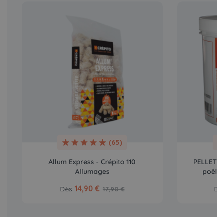
(65)
Allum Express - Crépito 110
PELLET 
Allumages
poêl
14,90 €
Dès
17,90 €