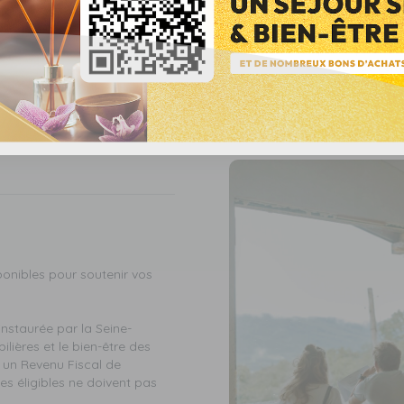
combustion propre et durabl
Piveteau est réputée pour ses
certifiés, respectueux de l'e
Crépito propose une gamme d
granulés de bois ou des bûch
sponibles pour soutenir vos
 instaurée par la Seine-
ilières et le bien-être des
r un Revenu Fiscal de
es éligibles ne doivent pas