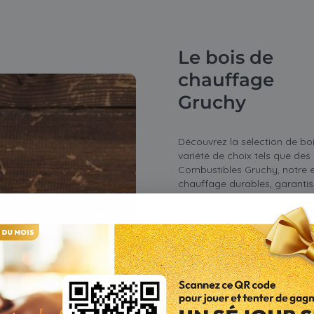
Le bois de
chauffage
Gruchy
Découvrez la sélection de bo
variété de choix tels que des
Combustibles Gruchy, notre e
chauffage durables, garantis
Optez pour la qualité en ch
Piveteau
et
Crépito
. Chaque
chauffage optimale.
Notre gamme exclusive de co
satisfaction client. Nos pro
en matière d'efficacité éner
de bois de première qualité 