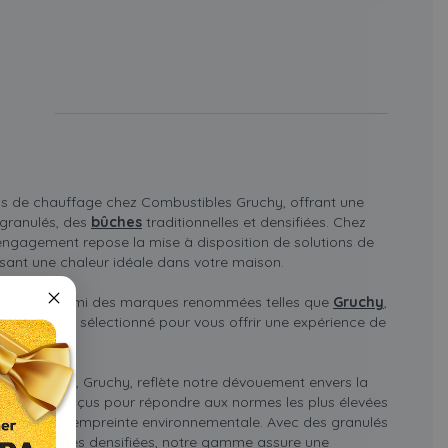
is de chauffage chez Combustibles Gruchy, offrant une
 granulés, des
bûches
traditionnelles et densifiées. Chez
ngagement repose la mise à disposition de solutions de
sant une chaleur idéale dans votre maison.
oisissant parmi des marques renommées telles que
Gruchy
,
 produit est sélectionné pour vous offrir une expérience de
mbustibles, Gruchy, reflète notre dévouement envers la
duits sont conçus pour répondre aux normes les plus élevées
gétique et d'empreinte environnementale. Avec des granulés
et des bûches densifiées, notre gamme assure une