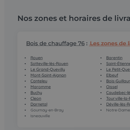
Nos zones et horaires de livr
Bois de chauffage 76
:
Les zones de l
Rouen
Barentin
Sotteville-lès-Rouen
Saint-Étien
Le Grand-Quevilly
Le Petit-Quev
Mont-Saint-Aignan
Elbeuf
Canteleu
Bois-Guilla
Maromme
Oissel
Buchy
Caudebec-lè
Cleon
Tourville-la-
Darnetal
Déville-lès-
Gournay-en-Bray
Notre-Dame-
Isneauville