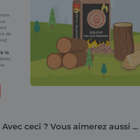
entre
ous
ent.
re de
rez,
de la
ibles
ble
Avec ceci ? Vous aimerez aussi ...