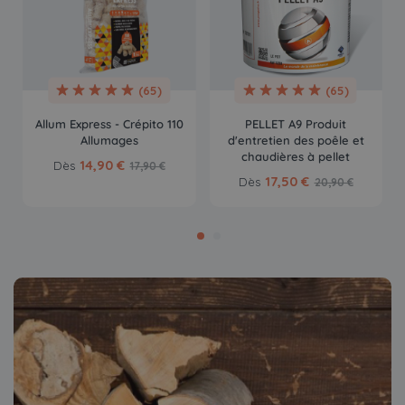
(65)
(65)
Allum Express - Crépito 110
PELLET A9 Produit
Allumages
d'entretien des poêle et
chaudières à pellet
14,90 €
Dès
17,90 €
17,50 €
Dès
20,90 €