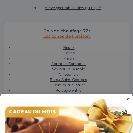
Email :
breval@combustibles-gruchy.fr
Bois de chauffage 77
:
Les zones de livraison
Meaux
Chelles
Melun
Pontault-Combault
Savigny-le-Temple
Villeparisis
Bussy-Saint-Georges
Champs-sur-Marne
Roissy-en-Brie
Dammarie-les-Lys
Torcy
Montereau-Fault-Yonne
Combs-la-Ville
Lagny-sur-Marne
Ozoir-la-Ferrière
Mitry-Mory