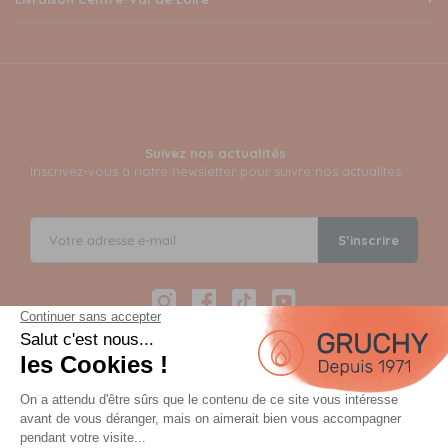
Suivez nos actualités
Inscrivez-vous à notre newsletter pour suivre nos actualités
S’inscrire
Instagram
Facebook
TikTok
YouTube
Paiement sécurisé en 12 fois avec Alma
Paiement 100% sécurisé par 3D Secure et possible en 3,