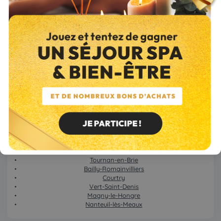
Le Mée-sur-Seine
Brie-Comte-Robert
Moissy-Cramayel
Fontainebleau
Noisiel
Coulommiers
Saint-Fargeau-Ponthierry
Montévrain
Lieusaint
Vaires-sur-Marne
Moret-Loing-et-Orvanne
Provins
Vaux-le-Pénil
Thorigny-sur-Marne
La Ferté-sous-Jouarre
Serris
Cesson
Dammartin-en-Goële
Tournan-en-Brie
Bailly-Romainvilliers
Courtry
Vert-Saint-Denis
Magny-le-Hongre
Nanteuil-lès-Meaux