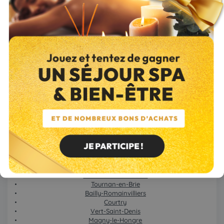
Ozoir-la-Ferrière
Mitry-Mory
Le Mée-sur-Seine
Brie-Comte-Robert
Moissy-Cramayel
Fontainebleau
Noisiel
Coulommiers
Saint-Fargeau-Ponthierry
Montévrain
Lieusaint
Vaires-sur-Marne
Moret-Loing-et-Orvanne
Provins
Vaux-le-Pénil
Thorigny-sur-Marne
La Ferté-sous-Jouarre
Serris
Cesson
Dammartin-en-Goële
Tournan-en-Brie
Bailly-Romainvilliers
Courtry
Vert-Saint-Denis
Magny-le-Hongre