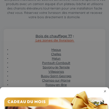
produits avec un camion équipé d’un plateau bâché et utilisons
des chariots élévateurs tout-terrain pour une installation facile
chez vous. Réservez votre livraison dès maintenant et recevez
votre bois directement à domicile.
Bois de chauffage 77
:
Les zones de livraison
Meaux
Chelles
Melun
Pontault-Combault
Savigny-le-Temple
Villeparisis
Bussy-Saint-Georges
Champs-sur-Marne
Roissy-en-Brie
Dammarie-les-Lys
Torcy
Montereau-Fault-Yonne
Combs-la-Ville
Lagny-sur-Marne