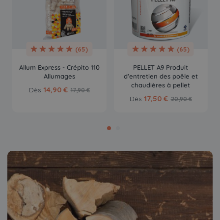
(65)
(65)
Allum Express - Crépito 110
PELLET A9 Produit
Allumages
d'entretien des poêle et
chaudières à pellet
14,90 €
Dès
17,90 €
17,50 €
Dès
20,90 €