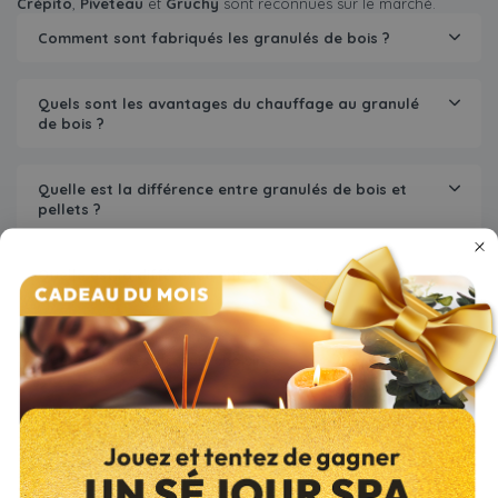
Crépito
,
Piveteau
et
Gruchy
sont reconnues sur le marché.
Comment sont fabriqués les granulés de bois ?
Quels sont les avantages du chauffage au granulé
de bois ?
Quelle est la différence entre granulés de bois et
pellets ?
Quelle est la différence entre granulés résineux et
feuillus ?
Quels granulés de bois choisir ?
Comment reconnaître un bon granulés de bois ?
Quel est le prix des granulés de bois ?