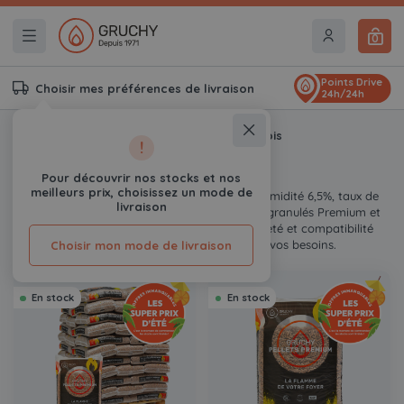
0
Points Drive
Choisir mes préférences de livraison
24h/24h
Accueil
Granulés de bois
!
Granulés de bois
Pour découvrir nos stocks et nos
meilleurs prix, choisissez un mode de
Pellets certifiés DINplus : haut rendement, humidité 6,5%, taux de
livraison
fines 0,3%, cendres très faibles (0,35%). Nos granulés Premium et
Ultra Premium offrent performance, propreté et compatibilité
totale. Trouvez la palette adaptée à vos besoins.
Choisir mon mode de livraison
En stock
En stock