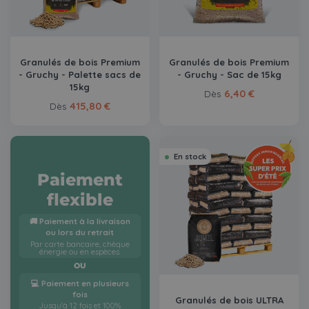
Granulés de bois Premium
Granulés de bois Premium
- Gruchy - Palette sacs de
- Gruchy - Sac de 15kg
15kg
6,40 €
Dès
415,80 €
Dès
En stock
Paiement
flexible
🚚 Paiement à la livraison
ou lors du retrait
Par carte bancaire, chèque
énergie ou en espèces.
OU
💻 Paiement en plusieurs
fois
Granulés de bois ULTRA
Jusqu'à 12 fois et 100%