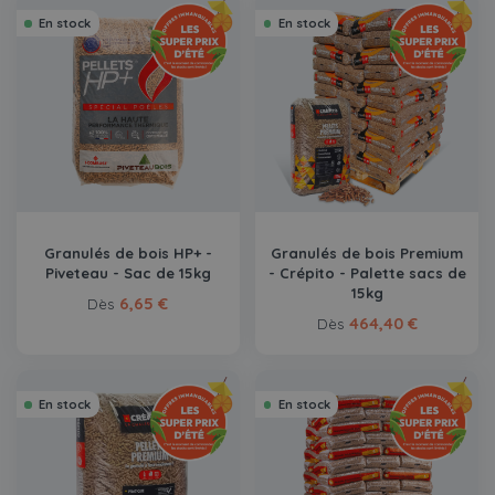
En stock
En stock
Granulés de bois HP+ -
Granulés de bois Premium
Piveteau - Sac de 15kg
- Crépito - Palette sacs de
15kg
6,65 €
Dès
464,40 €
Dès
En stock
En stock