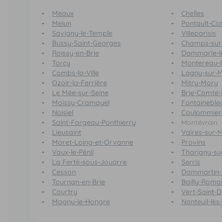
Meaux
Chelles
Melun
Pontault-Co
Savigny-le-Temple
Villeparisis
Bussy-Saint-Georges
Champs-sur
Roissy-en-Brie
Dammarie-l
Torcy
Montereau-F
Combs-la-Ville
Lagny-sur-
Ozoir-la-Ferrière
Mitry-Mory
Le Mée-sur-Seine
Brie-Comte-
Moissy-Cramayel
Fontaineble
Noisiel
Coulommier
Saint-Fargeau-Ponthierry
Montévrain
Lieusaint
Vaires-sur-
Moret-Loing-et-Orvanne
Provins
Vaux-le-Pénil
Thorigny-su
La Ferté-sous-Jouarre
Serris
Cesson
Dammartin-
Tournan-en-Brie
Bailly-Romain
Courtry
Vert-Saint-D
Magny-le-Hongre
Nanteuil-lè