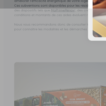
améliorer l'efficacité énergétique de votre logement et à r
Ces subventions sont disponibles pour les résidents de Roi
des dispositifs tels que
MaPrimeRénov
', des crédits d'imp
conditions et montants de ces aides évoluent régulièremen
Nous vous recommandons donc de consulter les sites offi
pour connaître les modalités et les démarches à suivre.