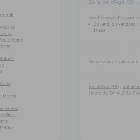
ZA le Val d’Agé, 05 
mbault
Nos horaires d’ouvertures
Du lundi au vendredi :
-Marne
17h30
es-Lys
ault-Yonne
Marne
Robert
Nous livrons également l
au
s
Marne
Val d’Oise (95)
;
Val de 
Hauts-de-Seine (92)
;
Ess
r-Marne
en-Goële
villiers
enis
s-Meaux