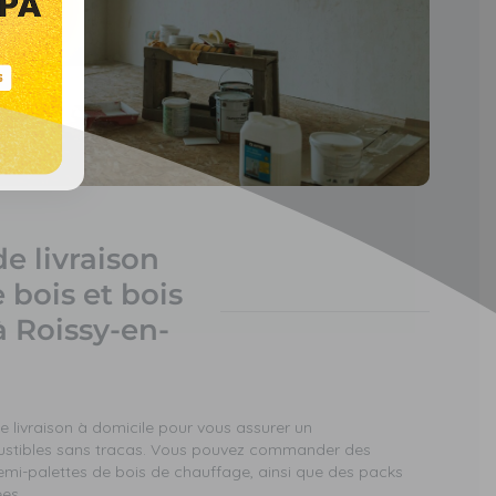
de livraison
 bois et bois
à Roissy-en-
 livraison à domicile pour vous assurer un
stibles sans tracas. Vous pouvez commander des
mi-palettes de bois de chauffage, ainsi que des packs
ées.