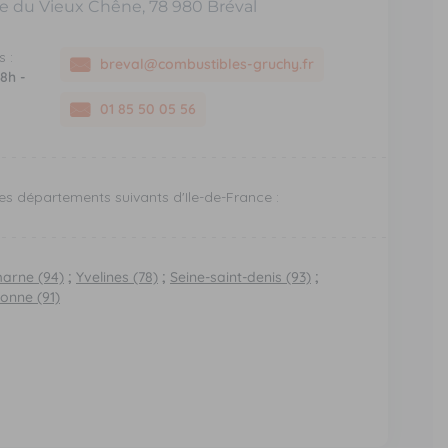
rue du Vieux Chêne, 78 980 Bréval
 :
breval@combustibles-gruchy.fr
 8h -
01 85 50 05 56
es départements suivants d'Ile-de-France :
marne (94)
;
Yvelines (78)
;
Seine-saint-denis (93)
;
onne (91)