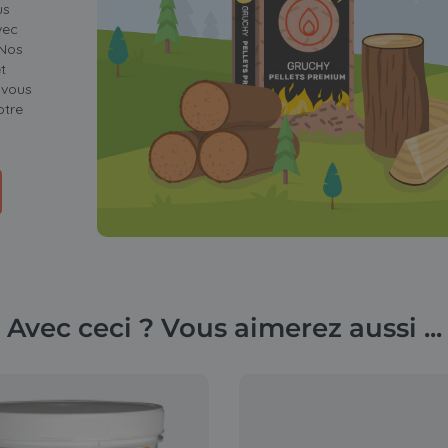
us
vec
 Nos
t
 vous
otre
Avec ceci ? Vous aimerez aussi ...