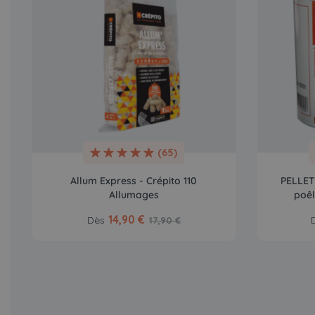
(65)
Allum Express - Crépito 110
PELLET 
Allumages
poêl
14,90 €
Dès
17,90 €