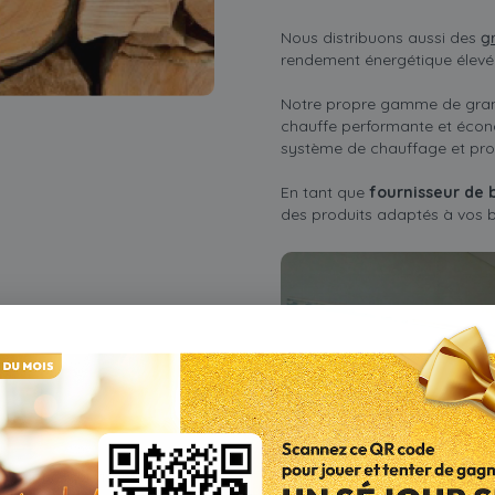
Nous distribuons aussi des
g
rendement énergétique élevé
Notre propre gamme de gra
chauffe performante et écon
système de chauffage et prol
En tant que
fournisseur de 
des produits adaptés à vos b
rgétique
, qui visent à