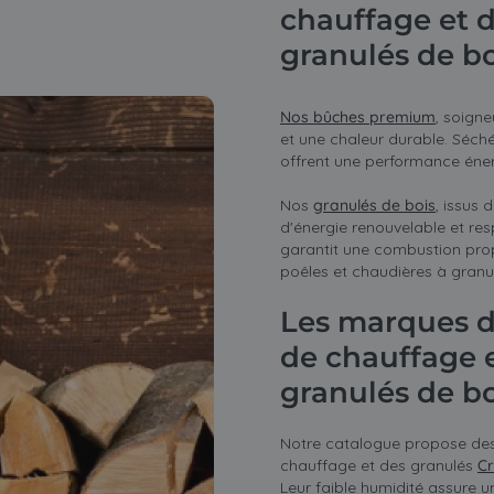
chauffage et 
granulés de bo
Nos bûches premium
, soign
et une chaleur durable. Séché
offrent une performance éner
Nos
granulés de bois
, issus
d'énergie renouvelable et res
garantit une combustion prop
poêles et chaudières à granul
Les marques d
de chauffage 
granulés de bo
Notre catalogue propose des
chauffage et des granulés
Cr
Leur faible humidité assure 