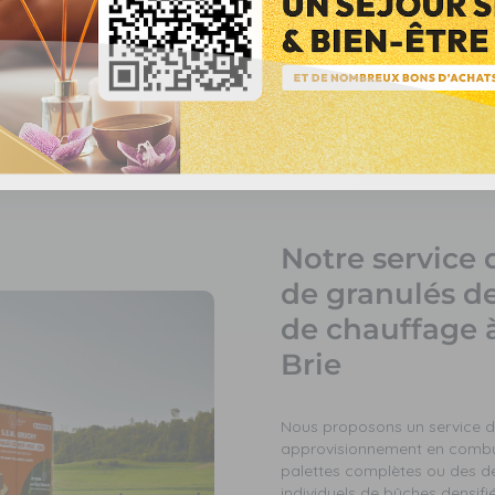
éduire vos factures d'énergie.
ssy-en-Brie et peuvent inclure
ôt ou des aides locales. Les
t.
ciels des organismes dédiés
Notre service 
de granulés de
de chauffage 
Brie
Nous proposons un service de
approvisionnement en combu
palettes complètes ou des de
individuels de bûches densifi