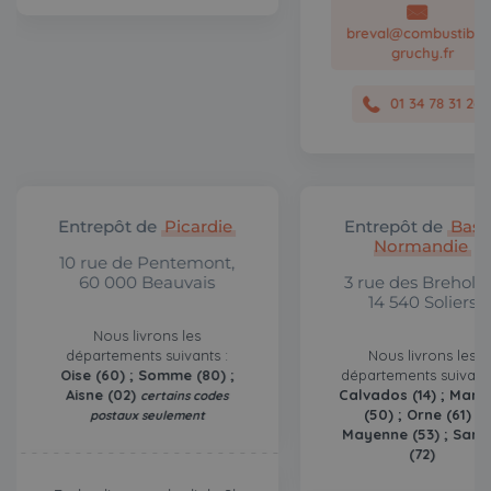
breval@combustibles
gruchy.fr
01 34 78 31 26
Entrepôt de
Picardie
Entrepôt de
Bass
Normandie
10 rue de Pentemont,
60 000 Beauvais
3 rue des Breholle
14 540 Soliers
Nous livrons les
départements suivants :
Nous livrons les
Oise (60) ; Somme (80) ;
départements suivants
Aisne (02)
Calvados (14) ; Manc
certains codes
(50) ; Orne (61) ;
postaux seulement
Mayenne (53) ; Sart
(72)