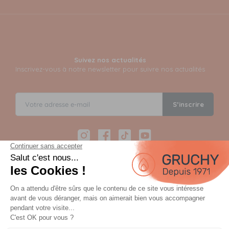
Suivez nos actualités
Inscrivez-vous à notre newsletter pour suivre nos actualités
S’inscrire
Instagram
Facebook
TikTok
YouTube
Paiement sécurisé en 12 fois avec Alma
Paiement 100% sécurisé par 3D Secure et possible en 3,
4, 10 ou 12 fois via Alma