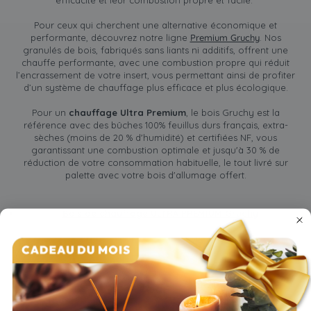
efficacité et leur combustion propre et facile.
Pour ceux qui cherchent une alternative économique et
performante, découvrez notre ligne
Premium Gruchy
. Nos
granulés de bois, fabriqués sans liants ni additifs, offrent une
chauffe performante, avec une combustion propre qui réduit
l’encrassement de votre insert, vous permettant ainsi de profiter
d’un système de chauffage plus efficace et plus écologique.
Pour un
chauffage Ultra Premium
, le bois Gruchy est la
référence avec des bûches 100% feuillus durs français, extra-
sèches (moins de 20 % d'humidité) et certifiées NF, vous
garantissant une combustion optimale et jusqu'à 30 % de
réduction de votre consommation habituelle, le tout livré sur
palette avec votre bois d'allumage offert.
Bois de chauffage ULTRA PREMIUM Gruchy