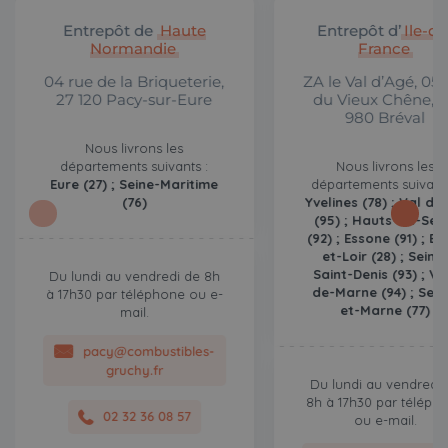
Entrepôt de
Haute
Entrepôt d’
Ile-de
Normandie
France
04 rue de la Briqueterie,
ZA le Val d’Agé, 05 
27 120 Pacy-sur-Eure
du Vieux Chêne, 
980 Bréval
Nous livrons les
départements suivants :
Nous livrons les
Eure (27) ; Seine-Maritime
départements suivants
(76)
Yvelines (78) ; Val d’O
(95) ; Hauts-de-Sei
(92) ; Essone (91) ; Eu
et-Loir (28) ; Seine
Saint-Denis (93) ; Va
Du lundi au vendredi de 8h
de-Marne (94) ; Sein
à 17h30 par téléphone ou e-
et-Marne (77)
mail.
pacy@combustibles-
gruchy.fr
Du lundi au vendredi 
8h à 17h30 par téléph
02 32 36 08 57
ou e-mail.