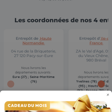
Les coordonnées de nos 4 ent
Entrepôt de
Haute
Entrepôt d’
Ile-de
Normandie
France
04 rue de la Briqueterie,
ZA le Val d’Agé, 05 
27 120 Pacy-sur-Eure
du Vieux Chêne, 
980 Bréval
Nous livrons les
départements suivants :
Nous livrons les
Eure (27) ; Seine-Maritime
départements suivants
(76)
Yvelines (78) ; Val d’O
(95) ; Hauts-de-Sei
(92) ; Essone (91) ; Eu
et-Loir (28) ; Seine
Saint-Denis (93) ; Va
Du lundi au vendredi de 8h
de-Marne (94) ; Sein
à 17h30 par téléphone ou e-
et-Marne (77)
mail.