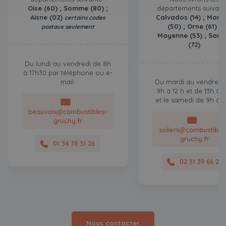
Oise (60) ; Somme (80) ;
départements suivants
Aisne (02)
Calvados (14) ; Manc
certains codes
(50) ; Orne (61) ;
postaux seulement
Mayenne (53) ; Sart
(72)
Du lundi au vendredi de 8h
à 17h30 par téléphone ou e-
mail.
Du mardi au vendredi
9h à 12 h et de 13h à 
et le samedi de 9h à 1
beauvais@combustibles-
gruchy.fr
soliers@combustible
gruchy.fr
01 34 78 31 26
02 31 39 66 21
Nous contacter