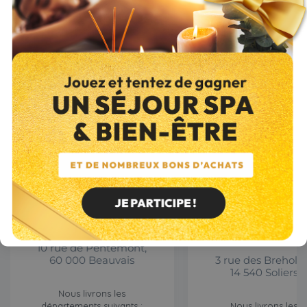
pacy@combustibles-
gruchy.fr
Du lundi au vendredi 
8h à 17h30 par téléph
02 32 36 08 57
ou e-mail.
breval@combustibles
gruchy.fr
01 34 78 31 26
Entrepôt de
Picardie
Entrepôt de
Bass
Normandie
10 rue de Pentemont,
60 000 Beauvais
3 rue des Breholle
14 540 Soliers
Nous livrons les
départements suivants :
Nous livrons les