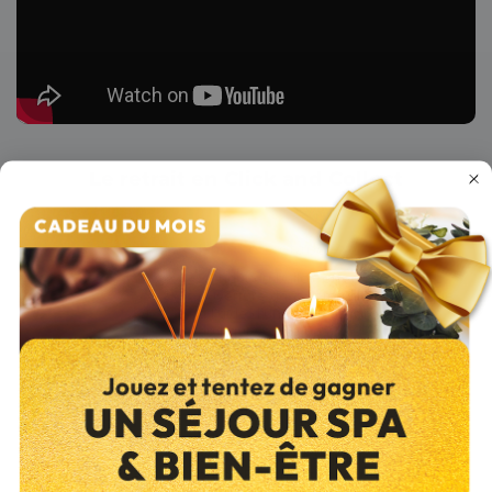
Le retrait en Click and Collect
Première étape
En haut du ballot, effectuez une
1
ouverture dans l’emballage plastique
à l’aide d’un cutter (environ 40 cm,
du haut vers le bas).
Deuxième étape
Dégagez une ouverture suffisante et
prenez vos bûches par le haut du
2
ballot. Prolongez l’ouverture