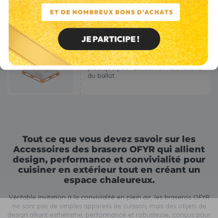
verticalement au fur et à mesure que
le ballot se videra.
Troisième étape
Enfin, pensez à bien rabattre le film
3
plastique pour conserver l’étanchéité
du ballot.
Tout ce que vous devez savoir sur les
Accessoires des brasero OFYR qui allient
design, performance et convivialité pour
cuisiner en extérieur tout en créant un
espace chaleureux.
Véritable invitation à la convivialité en plein air, les braseros OFYR
ne sont pas de simples appareils de cuisson, mais des objets de
design alliant esthétisme, performance et robustesse, conçus pour