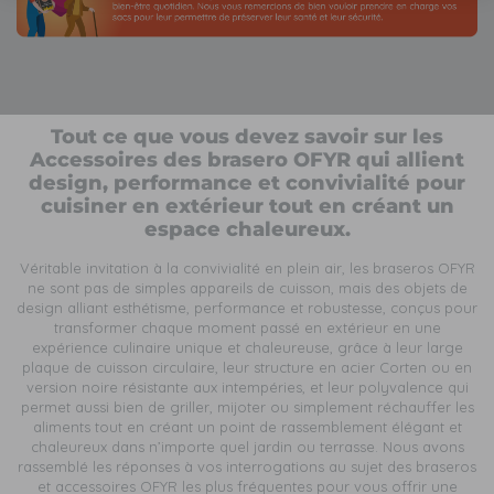
Tout ce que vous devez savoir sur les
Accessoires des brasero OFYR qui allient
design, performance et convivialité pour
cuisiner en extérieur tout en créant un
espace chaleureux.
Véritable invitation à la convivialité en plein air, les braseros OFYR
ne sont pas de simples appareils de cuisson, mais des objets de
design alliant esthétisme, performance et robustesse, conçus pour
transformer chaque moment passé en extérieur en une
expérience culinaire unique et chaleureuse, grâce à leur large
plaque de cuisson circulaire, leur structure en acier Corten ou en
version noire résistante aux intempéries, et leur polyvalence qui
permet aussi bien de griller, mijoter ou simplement réchauffer les
aliments tout en créant un point de rassemblement élégant et
chaleureux dans n’importe quel jardin ou terrasse. Nous avons
rassemblé les réponses à vos interrogations au sujet des braseros
et accessoires OFYR les plus fréquentes pour vous offrir une