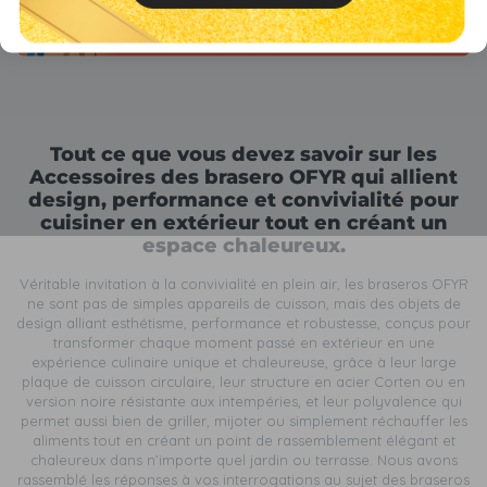
Tout ce que vous devez savoir sur les
Accessoires des brasero OFYR qui allient
design, performance et convivialité pour
cuisiner en extérieur tout en créant un
espace chaleureux.
Véritable invitation à la convivialité en plein air, les braseros OFYR
ne sont pas de simples appareils de cuisson, mais des objets de
design alliant esthétisme, performance et robustesse, conçus pour
transformer chaque moment passé en extérieur en une
expérience culinaire unique et chaleureuse, grâce à leur large
plaque de cuisson circulaire, leur structure en acier Corten ou en
version noire résistante aux intempéries, et leur polyvalence qui
permet aussi bien de griller, mijoter ou simplement réchauffer les
aliments tout en créant un point de rassemblement élégant et
chaleureux dans n’importe quel jardin ou terrasse. Nous avons
rassemblé les réponses à vos interrogations au sujet des braseros