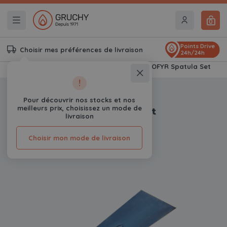
0
Points Drive
Choisir mes préférences de livraison
24h/24h
Accueil
Braseros & Kamados Gruchy
OFYR Spatula Set
!
-8%
Pour découvrir nos stocks et nos
meilleurs prix, choisissez un mode de
OFYR Spatula Set
livraison
0
Avis
Choisir mon mode de livraison