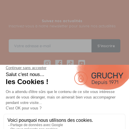
Suivez nos actualités
Inscrivez-vous à notre newsletter pour suivre nos actualités
S’inscrire
Instagram
Facebook
TikTok
YouTube
Paiement sécurisé en 12 fois avec Alma
Paiement 100% sécurisé par 3D Secure et possible en 3,
4, 10 ou 12 fois via Alma
OU