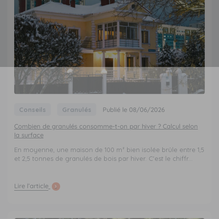
Conseils
Granulés
Publié le 08/06/2026
Combien de granulés consomme-t-on par hiver ? Calcul selon
la surface
En moyenne, une maison de 100 m² bien isolée brûle entre 1,5
et 2,5 tonnes de granulés de bois par hiver. C'est le chiffr...
Lire l’article