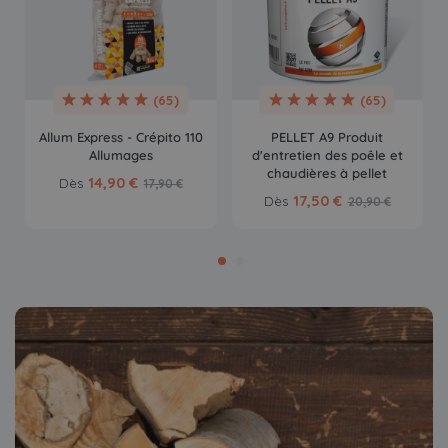
(65)
(65)
Allum Express - Crépito 110
PELLET A9 Produit
Allumages
d'entretien des poêle et
chaudières à pellet
14,90 €
Dès
17,90 €
17,50 €
Dès
20,90 €