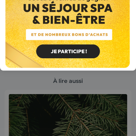
munis de plateaux couverts pour assurer la protection de vos
palettes pendant le trajet.
Profitez d'une livraison sur mesure et précise. Grâce à nos
chariots élévateurs tout-terrain, nous sommes capables de placer
vos palettes là où vous en avez besoin à Franconville.
Pour obtenir un devis gratuit, contactez-nous.
Téléphone : 01 34 78 31 26
Email :
breval@combustibles-gruchy.fr
À lire aussi