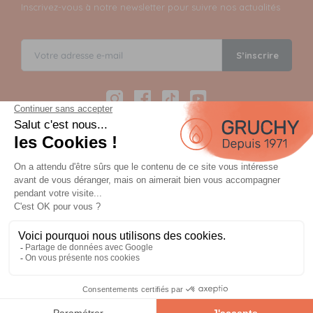
Inscrivez-vous à notre newsletter pour suivre nos actualités
S’inscrire
Instagram
Facebook
TikTok
YouTube
Paiement sécurisé en 12 fois avec Alma
Paiement 100% sécurisé par 3D Secure et possible en 3,
4, 10 ou 12 fois via Alma
OU
Planifiez votre commande et payez à la
livraison ou lors du retrait.