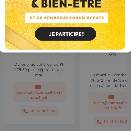
10 rue de Pentemont,
60 000 Beauvais
3 rue des Breholle
14 540 Soliers
Nous livrons les
départements suivants :
Nous livrons les
Oise (60) ; Somme (80) ;
départements suivants
Aisne (02)
Calvados (14) ; Manc
certains codes
(50) ; Orne (61) ;
postaux seulement
Mayenne (53) ; Sart
(72)
Du lundi au vendredi de 8h
à 17h30 par téléphone ou e-
mail.
Du mardi au vendredi
9h à 12 h et de 13h à 
et le samedi de 9h à 1
beauvais@combustibles-
gruchy.fr
soliers@combustible
gruchy.fr
01 34 78 31 26
02 31 39 66 21