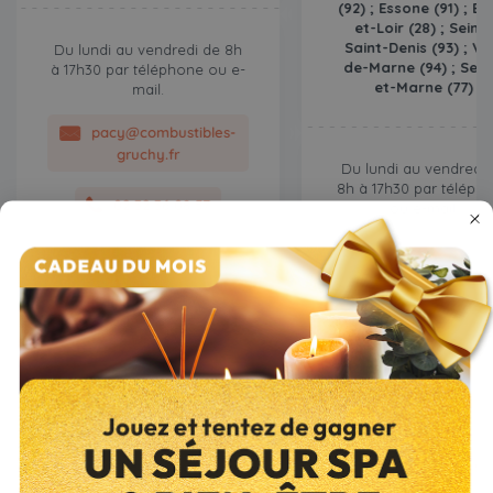
(92) ; Essone (91) ; Eu
et-Loir (28) ; Seine
Saint-Denis (93) ; Va
Du lundi au vendredi de 8h
de-Marne (94) ; Sein
à 17h30 par téléphone ou e-
et-Marne (77)
mail.
pacy@combustibles-
gruchy.fr
Du lundi au vendredi 
8h à 17h30 par téléph
02 32 36 08 57
ou e-mail.
breval@combustibles
gruchy.fr
01 34 78 31 26
Entrepôt de
Picardie
Entrepôt de
Bass
Normandie