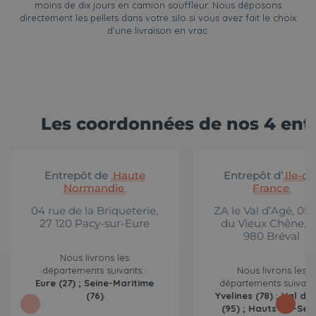
moins de dix jours en camion souffleur. Nous déposons
directement les pellets dans votre silo si vous avez fait le choix
d’une livraison en vrac.
Les coordonnées de nos 4 ent
Entrepôt de
Haute
Entrepôt d’
Ile-de
Normandie
France
04 rue de la Briqueterie,
ZA le Val d’Agé, 05 
27 120 Pacy-sur-Eure
du Vieux Chêne, 
980 Bréval
Nous livrons les
départements suivants :
Nous livrons les
Eure (27) ; Seine-Maritime
départements suivants
(76)
Yvelines (78) ; Val d’O
(95) ; Hauts-de-Sei