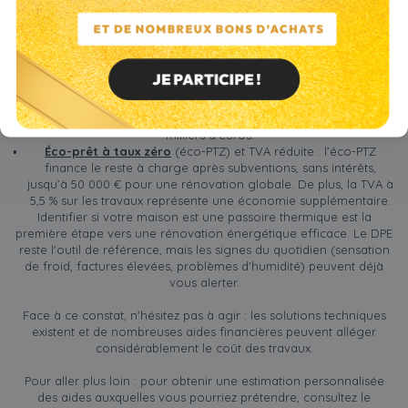
MaPrimeRénov'
: le dispositif principal pour financer vos
rénovations. Le montant de l’aide dépend de vos revenus et de
la nature des travaux, et peut couvrir une partie importante du
coût total.
Les
primes CEE
et autres incitations financières : les Certificats
d’Économie d’Énergie permettent d’obtenir des primes versées
par les fournisseurs d’énergie. Ces aides sont cumulables avec
MaPrimeRénov' et peuvent représenter plusieurs centaines ou
milliers d’euros.
Éco-prêt à taux zéro
(éco-PTZ) et TVA réduite : l’éco-PTZ
finance le reste à charge après subventions, sans intérêts,
jusqu’à 50 000 € pour une rénovation globale. De plus, la TVA à
5,5 % sur les travaux représente une économie supplémentaire.
Identifier si votre maison est une passoire thermique est la
première étape vers une rénovation énergétique efficace. Le DPE
reste l'outil de référence, mais les signes du quotidien (sensation
de froid, factures élevées, problèmes d'humidité) peuvent déjà
vous alerter.
Face à ce constat, n'hésitez pas à agir : les solutions techniques
existent et de nombreuses aides financières peuvent alléger
considérablement le coût des travaux.
Pour aller plus loin : pour obtenir une estimation personnalisée
des aides auxquelles vous pourriez prétendre, consultez le