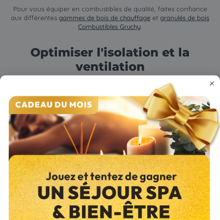
Pour vous équiper en combustibles de qualité, faites confiance
aux différentes
gammes de bois de chauffage
et
granulés de bois
Combustibles Gruchy
.
Optimiser l'isolation et la
ventilation
Une bonne isolation ne suffit pas : il faut aussi assurer un
renouvellement d'air adéquat pour éviter les problèmes
d'humidité.
L'installation d'une VMC (Ventilation Mécanique Contrôlée) double
flux peut renouveler l'air tout en récupérant jusqu'à 90% de la
chaleur, limitant ainsi les déperditions énergétiques.
Aides financières pour la
rénovation énergétique
Il existe plusieurs aides pour réduire la facture et faciliter vos
travaux, notamment :