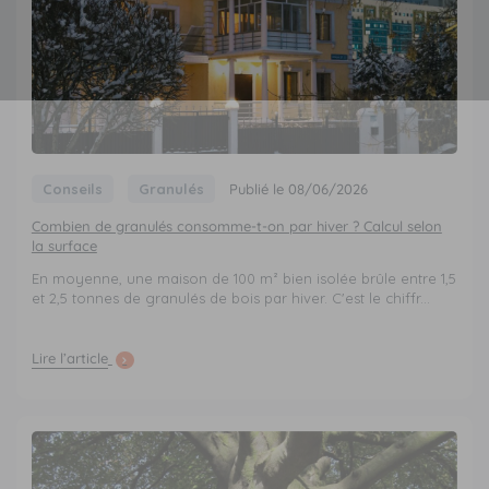
Conseils
Granulés
Publié le 08/06/2026
Combien de granulés consomme-t-on par hiver ? Calcul selon
la surface
En moyenne, une maison de 100 m² bien isolée brûle entre 1,5
et 2,5 tonnes de granulés de bois par hiver. C'est le chiffr...
Lire l’article