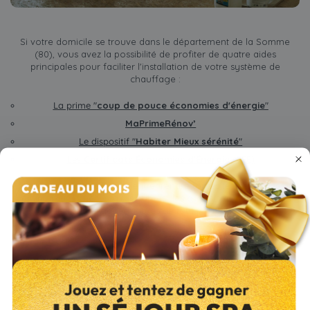
Si votre domicile se trouve dans le département de la Somme
(80), vous avez la possibilité de profiter de quatre aides
principales pour faciliter l'installation de votre système de
chauffage :
La prime "
coup de pouce économies d'énergie
"
MaPrimeRénov’
Le dispositif "
Habiter Mieux sérénité
"
Les
Certificats Économies d'Énergie
(CEE)
Nous vous conseillons d’entreprendre toutes les démarches
administratives nécessaires auprès des organismes d’aide avant
de vous engager auprès de tout professionnel.