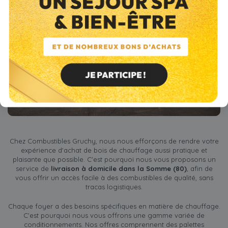
Chez Combustibles Gruchy, nous nous efforçons de rendre votre
expérience d'achat de bois de chauffage aussi pratique et
plaisante que possible. C'est pourquoi nous vous proposons un
service de
livraison à domicile dans la Somme (80)
, afin de
vous offrir un accès facile à des combustibles de qualité, sans
tracas logistiques.
Chaque foyer a des besoins spécifiques en matière de chauffage.
C'est pourquoi nous vous offrons une gamme variée de
conditionnements. Nos offres comprennent des palettes