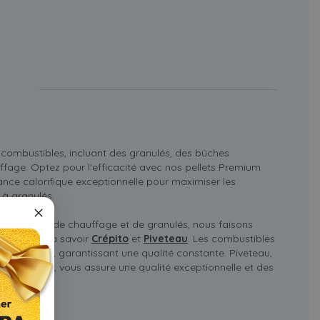
 combustibles, incluant des granulés, des bûches
ffage. Optez pour l'efficacité avec nos pellets Premium
ance calorifique exceptionnelle pour maximiser les
à granulés.
es de bois de chauffage et de granulés, nous faisons
de qualité, à savoir
Crépito
et
Piveteau
. Les combustibles
s strictes, garantissant une qualité constante. Piveteau,
expérience, vous assure une qualité exceptionnelle et des
vées.