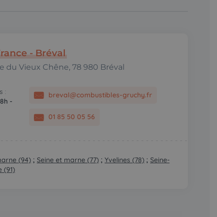
France - Bréval
rue du Vieux Chêne, 78 980 Bréval
 :
breval@combustibles-gruchy.fr
 8h -
01 85 50 05 56
marne (94)
;
Seine et marne (77)
;
Yvelines (78)
;
Seine-
 (91)