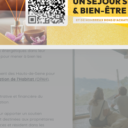
x énergétiques dans leur
 pour mener à bien les
ement des Hauts-de-Seine pour
ion de l'Habitat
(OPAH)
,
rative et financière du
tion.
ur apporter un soutien
t destinées aux propriétaires
ces et résident dans les