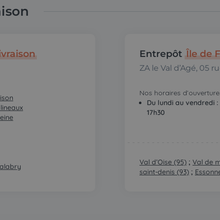
aison
ivraison
Entrepôt
Île de 
ZA le Val d’Agé, 05 
Nos horaires d’ouvertures
ison
Du lundi au vendredi :
lineaux
17h30
Seine
Val d’Oise (95)
;
Val de 
alabry
saint-denis (93)
;
Essonne