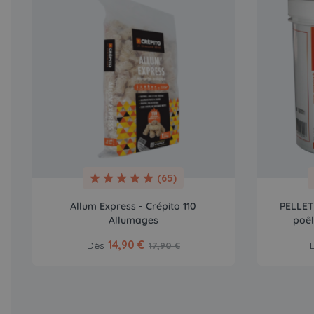
(65)
Allum Express - Crépito 110
PELLET 
Allumages
poêl
14,90 €
Dès
17,90 €