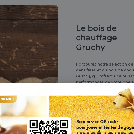
Le bois de
chauffage
Gruchy
Parcourez notre sélection de
densifiées et du bois de chau
Gruchy, qui offrent une puiss
performances de votre poêle 
En ce qui concerne les marqu
confiance à deux références 
Crépito répondent à des norme
fort de nombreuses années d'
performances thermiques éle