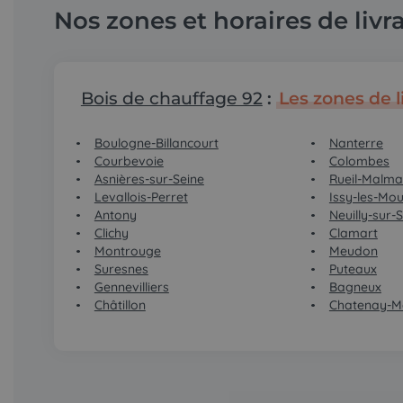
Nos zones et horaires de livr
Bois de chauffage 92
:
Les zones de l
Boulogne-Billancourt
Nanterre
Courbevoie
Colombes
Asnières-sur-Seine
Rueil-Malma
Levallois-Perret
Issy-les-Mou
Antony
Neuilly-sur-
Clichy
Clamart
Montrouge
Meudon
Suresnes
Puteaux
Gennevilliers
Bagneux
Châtillon
Chatenay-M