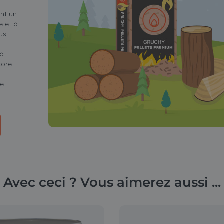
nt un
e et à
us
 à
core
e :
Avec ceci ? Vous aimerez aussi ...