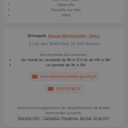
Giberville
Trouville-sur-Mer
Sées
Entrepôt
Basse-Normandie - Pacy
3 rue des Breholles, 14 540 Soliers
Nos horaires d’ouvertures :
Du mardi au vendredi de 9h à 12 h et de 13h à 18h
Le samedi de 9h à 12h
soliers@combustibles-gruchy.fr
02 31 39 66 21
Nous livrons également les départements de Basse-
Normandie suivants :
Manche (50)
;
Calvados
;
Mayenne
;
Sarthe
;
Orne (61)