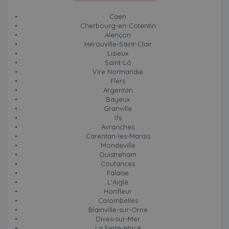
Caen
Cherbourg-en-Cotentin
Alençon
Hérouville-Saint-Clair
Lisieux
Saint-Lô
Vire Normandie
Flers
Argentan
Bayeux
Granville
Ifs
Avranches
Carentan-les-Marais
Mondeville
Ouistreham
Coutances
Falaise
L'Aigle
Honfleur
Colombelles
Blainville-sur-Orne
Dives-sur-Mer
La Ferté-Macé