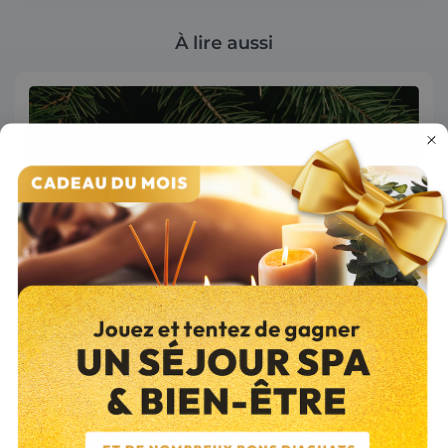
À lire aussi
Conseils
Bois
Publié le 08/06/2026
Le sapin comme bois de chauffage : peut-on vraiment le brûler
en cheminée ?