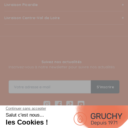
Livraison Picardie
Livraison Centre-Val de Loire
Suivez nos actualités
Inscrivez-vous à notre newsletter pour suivre nos actualités
S’inscrire
Instagram
Facebook
TikTok
YouTube