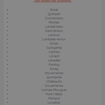
Les zones de livraison
Brest
Quimper
Concarneau
Morlaix
Landerneau
Saint-Brieuc
Lannion
Lamballe-Armor
Dinan
Guingamp
Vannes
Lorient
Lanester
Pontivy
Auray
Douarnenez
Quimperlé
Châteaulin
Douarnenez
Carhaix-Plouguer
Pont-l'Abbé
Paimpol
Loudéac