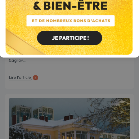
Conseils
Bois
Publié le 08/06/2026
Le sapin comme bois de chauffage : peut-on vraiment le brûler
en cheminée ?
Le sapin peut effectivement être utilisé comme bois de
chauffage, mais avec des précautions. Ce n'est pas l'essence
&agrav...
Lire l’article