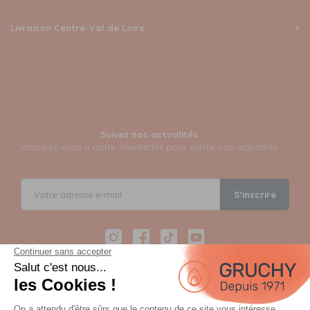
Livraison Centre-Val de Loire
Suivez nos actualités
Inscrivez-vous à notre newsletter pour suivre nos actualités
S’inscrire
Instagram
Facebook
TikTok
YouTube