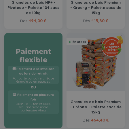
Granulés de bois HP+ -
Granulés de bois Premium
Piveteau - Palette 104 sacs
- Gruchy - Palette sacs de
de 10kg
15kg
494,00 €
415,80 €
Dès
Dès
En stock
Paiement
flexible
🚚 Paiement à la livraison
ou lors du retrait
Par carte bancaire, chèque
énergie ou en espèces.
OU
💻 Paiement en plusieurs
fois
Granulés de bois Premium
Jusqu'à 12 fois et 100%
- Crépito - Palette sacs de
sécurisé avec notre
partenaire Alma
15kg
464,40 €
Dès