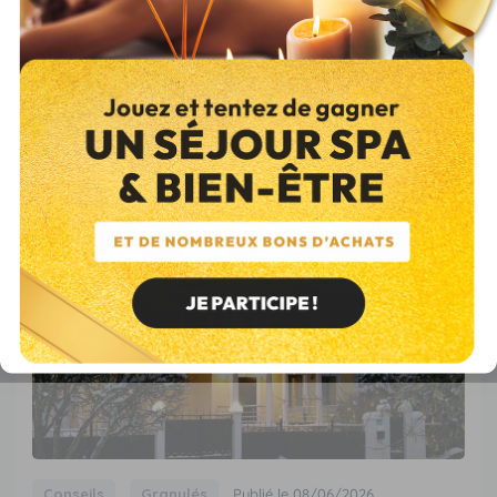
Le sapin peut effectivement être utilisé comme bois de
chauffage, mais avec des précautions. Ce n'est pas l'essence
&agrav...
Lire l’article
Conseils
Granulés
Publié le 08/06/2026