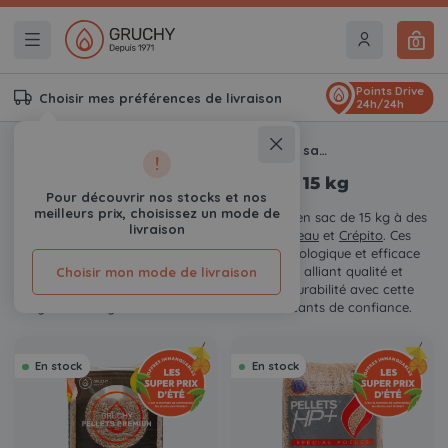
0
Points Drive
Choisir mes préférences de livraison
24h/24h
Accueil
Prix granules bois sac 15 kg
!
Prix granules bois sac 15 kg
Pour découvrir nos stocks et nos
meilleurs prix, choisissez un mode de
Découvrez une sélection de
granulés de bois
en sac de 15 kg à des
livraison
prix compétitifs des marques Gruchy,
Piveteau
et
Crépito
. Ces
produits offrent une source de chauffage écologique et efficace
pour votre système de chauffage au bois, alliant qualité et
Choisir mon mode de livraison
performance. Optez pour la fiabilité et la durabilité avec cette
gamme de granulés de bois issus de fabricants de confiance.
En stock
En stock