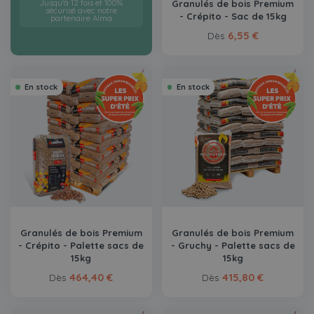
Granulés de bois Premium
Jusqu'à 12 fois et 100%
sécurisé avec notre
- Crépito - Sac de 15kg
partenaire Alma
6,55 €
Dès
En stock
En stock
Granulés de bois Premium
Granulés de bois Premium
- Crépito - Palette sacs de
- Gruchy - Palette sacs de
15kg
15kg
464,40 €
415,80 €
Dès
Dès