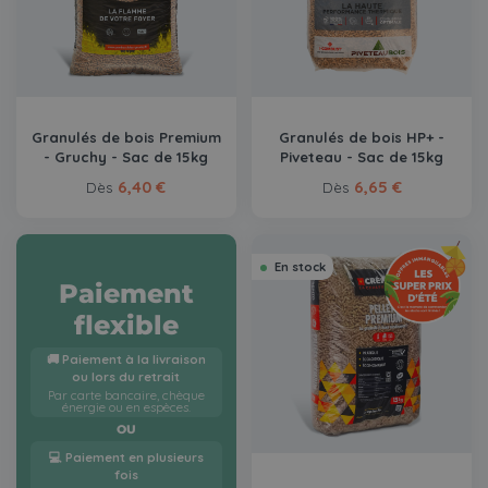
Granulés de bois Premium
Granulés de bois HP+ -
- Gruchy - Sac de 15kg
Piveteau - Sac de 15kg
6,40 €
6,65 €
Dès
Dès
En stock
Paiement
flexible
🚚 Paiement à la livraison
ou lors du retrait
Par carte bancaire, chèque
énergie ou en espèces.
OU
💻 Paiement en plusieurs
fois