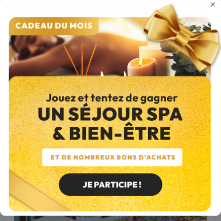
Conseils
Bois
Publié le 08/06/2026
Le sapin comme bois de chauffage : peut-on vraiment le
brûler en cheminée ?
Le sapin peut effectivement être utilisé comme bois de
chauffage, mais avec des précautions. Ce n'est pas l'essence
&agrav...
Lire l’article