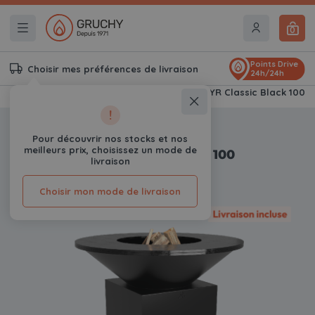
0
Points Drive
Choisir mes préférences de livraison
24h/24h
Accueil
Braseros & Kamados Gruchy
OFYR Classic Black 100
!
-9%
Pour découvrir nos stocks et nos
meilleurs prix, choisissez un mode de
OFYR Classic Black 100
livraison
0
Avis
Choisir mon mode de livraison