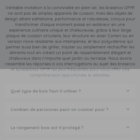
Véritable invitation à la convivialité en plein air, les braseros OFYR
ne sont pas de simples appareils de cuisson, mais des objets de
design alliant esthétisme, performance et robustesse, conçus pour
transformer chaque moment passé en extérieur en une
expérience culinaire unique et chaleureuse, grâce à leur large
plaque de cuisson circulaire, leur structure en acier Corten ou en
version noire résistante aux intempéries, et leur polyvalence qui
permet aussi bien de griller, mijoter ou simplement réchauffer les
aliments tout en créant un point de rassemblement élégant et
chaleureux dans n’importe quel jardin ou terrasse. Nous avons
rassemblé les réponses à vos interrogations au sujet des braseros
et accessoires OFYR les plus fréquentes pour vous offrir une
compréhension approfondie et détaillée.
Quel type de bois faut-il utiliser ?
Combien de personnes peut-on cuisiner pour ?
Le rangement bois est-il protégé ?