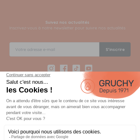
Suivez nos actualités
Inscrivez-vous à notre newsletter pour suivre nos actualités
S’inscrire
Instagram
Facebook
TikTok
YouTube
Paiement sécurisé en 12 fois avec Alma
Paiement 100% sécurisé par 3D Secure et possible en 3,
4, 10 ou 12 fois via Alma
OU