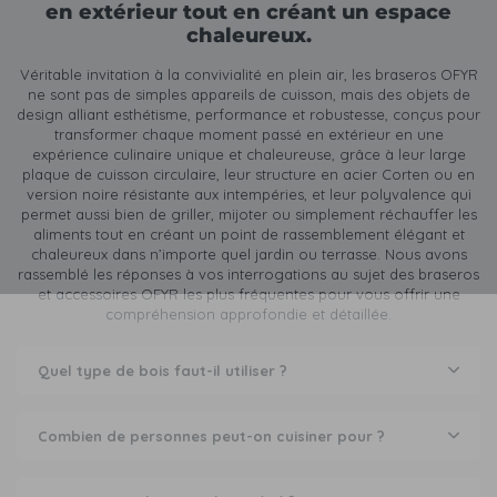
en extérieur tout en créant un espace
chaleureux.
Véritable invitation à la convivialité en plein air, les braseros OFYR
ne sont pas de simples appareils de cuisson, mais des objets de
design alliant esthétisme, performance et robustesse, conçus pour
transformer chaque moment passé en extérieur en une
expérience culinaire unique et chaleureuse, grâce à leur large
plaque de cuisson circulaire, leur structure en acier Corten ou en
version noire résistante aux intempéries, et leur polyvalence qui
permet aussi bien de griller, mijoter ou simplement réchauffer les
aliments tout en créant un point de rassemblement élégant et
chaleureux dans n’importe quel jardin ou terrasse. Nous avons
rassemblé les réponses à vos interrogations au sujet des braseros
et accessoires OFYR les plus fréquentes pour vous offrir une
compréhension approfondie et détaillée.
Quel type de bois faut-il utiliser ?
Combien de personnes peut-on cuisiner pour ?