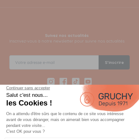
Suivez nos actualités
Inscrivez-vous à notre newsletter pour suivre nos actualités
S’inscrire
Instagram
Facebook
TikTok
YouTube
Paiement sécurisé en 12 fois avec Alma
Paiement 100% sécurisé par 3D Secure et possible en 3,
4, 10 ou 12 fois via Alma