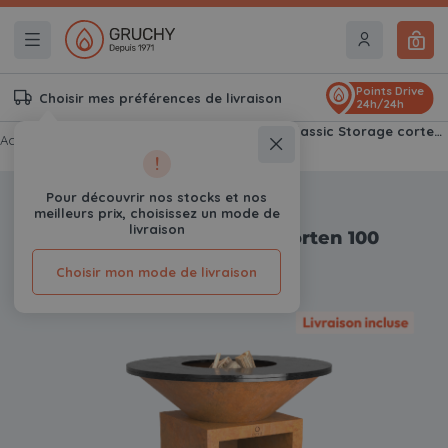
0
Points Drive
Choisir mes préférences de livraison
24h/24h
Braseros & Kamados
OFYR Classic Storage corten 100
Accueil
Gruchy
!
Pour découvrir nos stocks et nos
-9%
meilleurs prix, choisissez un mode de
livraison
OFYR Classic Storage corten 100
0
Avis
Choisir mon mode de livraison