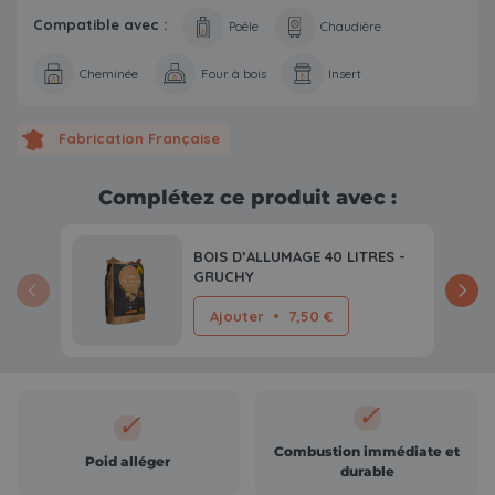
Compatible avec :
Poêle
Chaudière
Cheminée
Four à bois
Insert
Fabrication Française
Complétez ce produit avec :
BOIS D’ALLUMAGE 40 LITRES -
GRUCHY
Ajouter
•
7,50 €
✓
✓
Combustion immédiate et
Poid alléger
durable