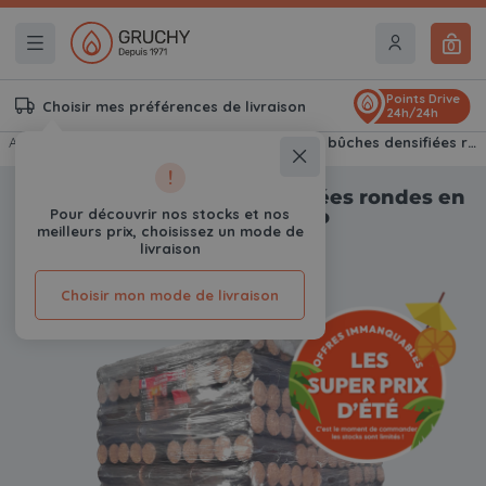
0
Points Drive
Choisir mes préférences de livraison
24h/24h
Accueil
Bois de chauffage
Paquets de 5 bûches densifiées rondes en palette - Crépito
!
Paquets de 5 bûches densifiées rondes en
palette - Crépito
Pour découvrir nos stocks et nos
meilleurs prix, choisissez un mode de
0
Avis
livraison
Choisir mon mode de livraison