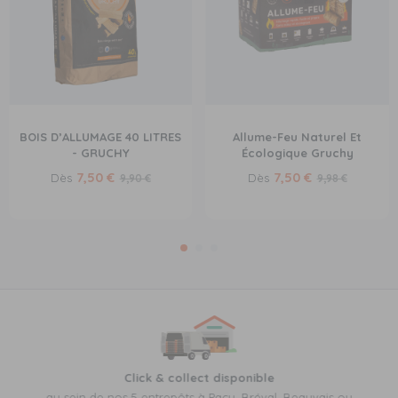
BOIS D’ALLUMAGE 40 LITRES
Allume-Feu Naturel Et
- GRUCHY
Écologique Gruchy
7,50 €
7,50 €
Dès
Dès
9,90 €
9,98 €
Click & collect disponible
au sein de nos 5 entrepôts à Pacy, Bréval, Beauvais ou