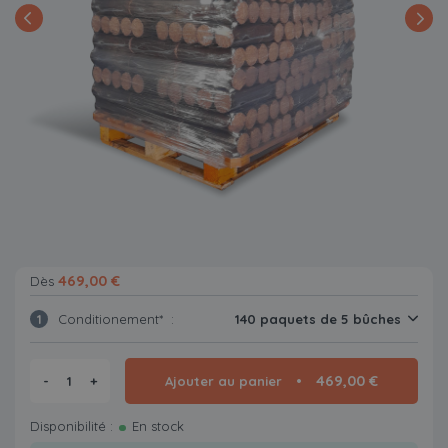
469,00 €
Dès
1
Conditionement* :
140 paquets de 5 bûches
469,00 €
-
+
Ajouter au panier
Disponibilité :
En stock