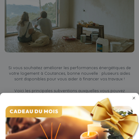
Si vous souhaitez améliorer les performances énergétiques de
votre logement à Coutances, bonne nouvelle : plusieurs aides
sont disponibles pour vous aider à financer vos travaux !
Voici les principales subventions auxquelles vous pouvez
prétendre :
MaPrimeRénov’, versée par l’Agence nationale de l’habitat ;
Les aides de l’ANAH, selon votre situation ;
L’éco-prêt à taux zéro pour financer les travaux sans avance de
trésorerie ;
La TVA réduite pour certains types de travaux ;