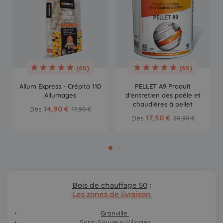
(65)
(65)
Allum Express - Crépito 110
PELLET A9 Produit
Allumages
d'entretien des poêle et
chaudières à pellet
14,90 €
Dès
17,90 €
17,50 €
Dès
20,90 €
Bois de chauffage 50
:
Les zones de livraison
Granville
Saint-Sauveur-Villages