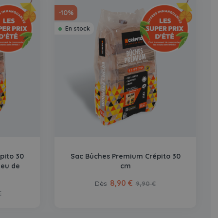
-10%
En stock
pito 30
Sac Bûches Premium Crépito 30
feu de
cm
8,90 €
Dès
9,90 €
€