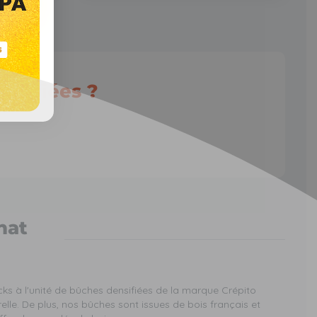
nsifiées ?
hat
ks à l'unité de bûches densifiées de la marque
Crépito
le. De plus, nos bûches sont issues de bois français et