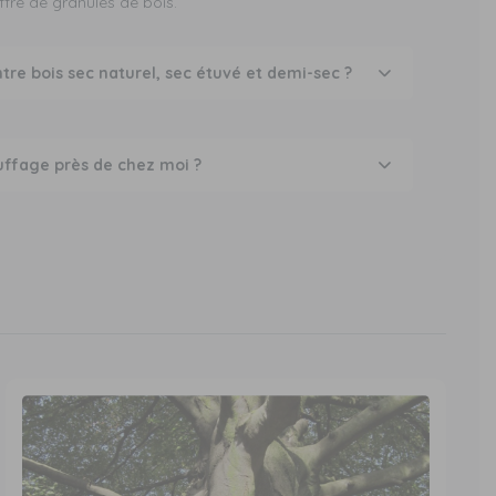
ffre de
granulés de bois
.
ntre bois sec naturel, sec étuvé et demi-sec ?
uffage près de chez moi ?