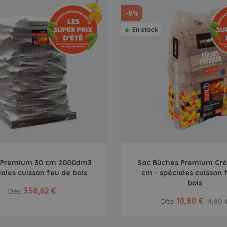
-8%
En stock
 Premium 30 cm 2000dm3
Sac Bûches Premium Cré
iales cuisson feu de bois
cm - spéciales cuisson 
bois
358,62 €
Dès
10,80 €
Dès
11,80 