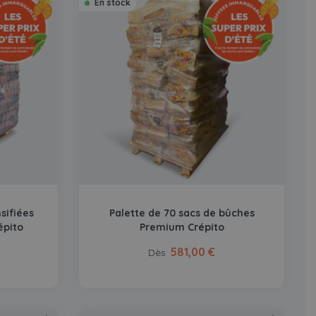
En stock
sifiées
Palette de 70 sacs de bûches
épito
Premium Crépito
581,00 €
Dès