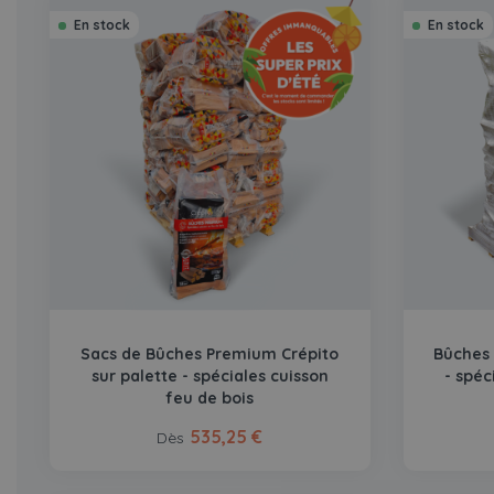
En stock
En stock
Sacs de Bûches Premium Crépito
Bûches
sur palette - spéciales cuisson
- spéc
feu de bois
535,25 €
Dès