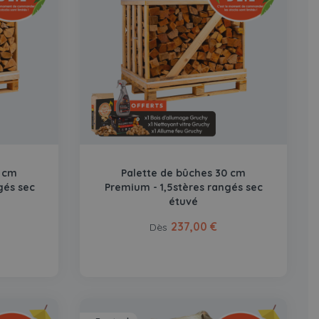
0 cm
Palette de bûches 30 cm
gés sec
Premium - 1,5stères rangés sec
étuvé
237,00 €
Dès