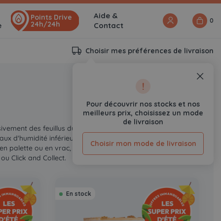
Aide &
Points Drive
0
24h/24h
e
Contact
Choisir mes préférences de livraison
!
Pour découvrir nos stocks et nos
meilleurs prix, choisissez un mode
de livraison
vement des feuillus durs (chêne, hêtre,
x d'humidité inférieur à 20 %, qu'il
Choisir mon mode de livraison
, en palette ou en vrac, notre gamme
ou Click and Collect.
En stock