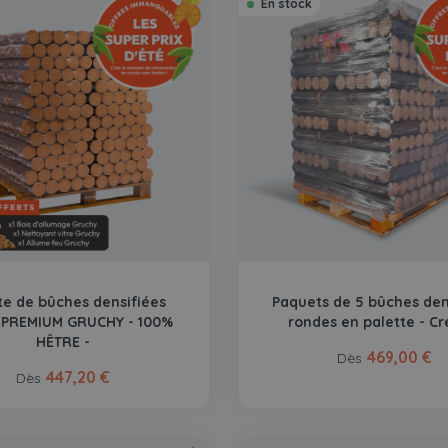
En stock
te de bûches densifiées
Paquets de 5 bûches den
 PREMIUM GRUCHY - 100%
rondes en palette - Cr
HÊTRE -
469,00 €
Dès
447,20 €
Dès