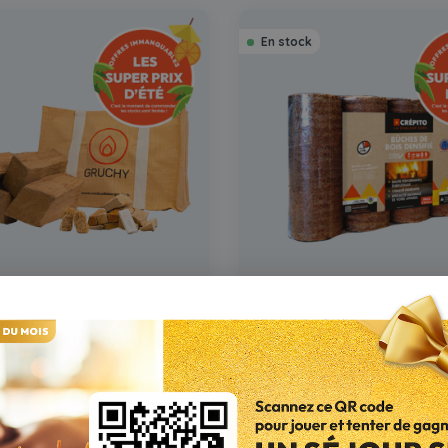
En stock
toile de jute Gruchy – Kit
Bûches de bois densifiée
Première Flambée
- Crépito - Pack de 5 
12,90 €
3,50 €
Dès
Dès