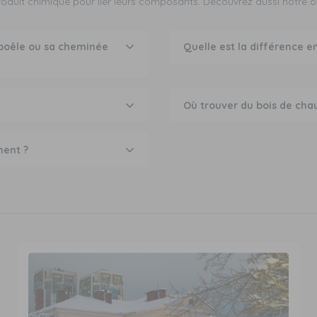
oduit chimique pour lier leurs composants. Découvrez aussi notre o
 poêle ou sa cheminée
Quelle est la différence e
Où trouver du bois de cha
ment ?