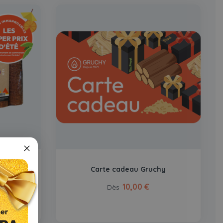
s rondes
Carte cadeau Gruchy
Bûches
10,00 €
Dès