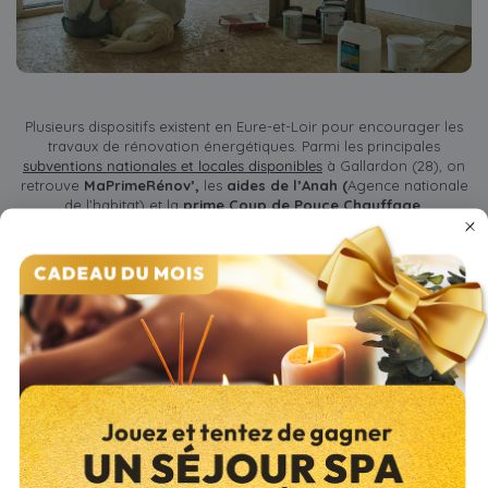
Plusieurs dispositifs existent en Eure-et-Loir pour encourager les
travaux de rénovation énergétiques. Parmi les principales
subventions nationales et locales disponibles
à Gallardon (28), on
retrouve
MaPrimeRénov’,
les
aides de l’Anah (
Agence nationale
de l’habitat) et la
prime Coup de Pouce Chauffage
.
Ces aides, soumises à certaines conditions, permettent d’alléger le
coût d’achat et d’installation d’un appareil de chauffage
fonctionnant au bois ou aux granulés. Pour connaître les
montants et les modalités d’attribution, nous vous conseillons de
vous renseigner directement auprès des organismes concernés.