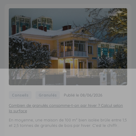
Conseils
Granulés
Publié le 08/06/2026
Combien de granulés consomme-t-on par hiver ? Calcul selon
la surface
En moyenne, une maison de 100 m² bien isolée brûle entre 1,5
et 2,5 tonnes de granulés de bois par hiver. C'est le chiffr...