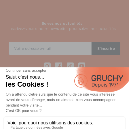
Suivez nos actualités
Inscrivez-vous à notre newsletter pour suivre nos actualités
S’inscrire
Instagram
Facebook
TikTok
YouTube
Paiement sécurisé en 12 fois avec Alma
Paiement 100% sécurisé par 3D Secure et possible en 3,
4, 10 ou 12 fois via Alma