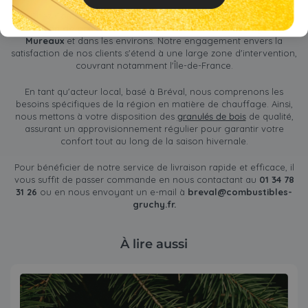
Chez Combustibles Gruchy, nous assurons un
service de
livraison de granulés de bois et de bois de chauffage aux
Mureaux
et dans les environs. Notre engagement envers la
satisfaction de nos clients s'étend à une large zone d'intervention,
couvrant notamment l'Île-de-France.
En tant qu'acteur local, basé à Bréval, nous comprenons les
besoins spécifiques de la région en matière de chauffage. Ainsi,
nous mettons à votre disposition des
granulés de bois
de qualité,
assurant un approvisionnement régulier pour garantir votre
confort tout au long de la saison hivernale.
Pour bénéficier de notre service de livraison rapide et efficace, il
vous suffit de passer commande en nous contactant au
01 34 78
31 26
ou en nous envoyant un e-mail à
breval@combustibles-
gruchy.fr
.
À lire aussi