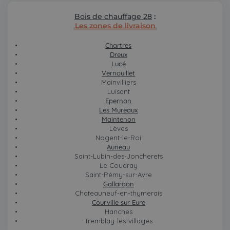
Bois de chauffage 28
:
Les zones de livraison
Chartres
Dreux
Lucé
Vernouillet
Mainvilliers
Luisant
Epernon
Les Mureaux
Maintenon
Lèves
Nogent-le-Roi
Auneau
Saint-Lubin-des-Joncherets
Le Coudray
Saint-Rémy-sur-Avre
Gallardon
Chateauneuf-en-thymerais
Courville sur Eure
Hanches
Tremblay-les-villages