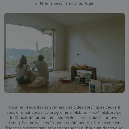
différents besoins en chauffage.
Pour les résidents des Yvelines, des aides spécifiques peuvent
vous être attribuées. Le programme "
Habiter Mieux
", élaboré par
le Conseil départemental des Yvelines en collaboration avec
l'Anah, Soliha Yvelines Essonne et Citémétrie, offre un soutien
financier aux propriétaires entreprenant un "bouquet de travaux",