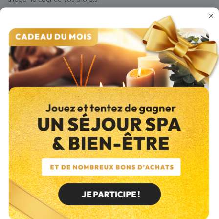
MaPrimeRénov’, les primes CEE, Anah ou les aides locales peuvent
être un soutien précieux. Les critères et les conditions changent
souvent, il est donc recommandé de se rendre sur les sites des
organismes concernés pour obtenir les informations officielles et
détaillées :
département de Calvados
,
service-public.fr
,
Economie.gouv.fr
ou
France Rénov
.