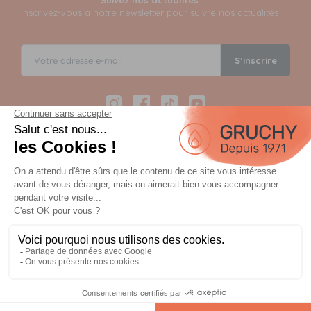
Suivez nos actualités
Inscrivez-vous à notre newsletter pour suivre nos actualités
S’inscrire
Instagram
Facebook
TikTok
YouTube
Paiement sécurisé en 12 fois avec Alma
Paiement 100% sécurisé par 3D Secure et possible en 3,
4, 10 ou 12 fois via Alma
OU
Planifiez votre commande et payez à la
livraison ou lors du retrait.