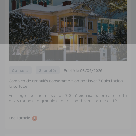
Conseils
Granulés
Publié le 08/06/2026
Combien de granulés consomme-t-on par hiver ? Calcul selon
la surface
En moyenne, une maison de 100 m² bien isolée brûle entre 1,5
et 2,5 tonnes de granulés de bois par hiver. C'est le chiffr...
Lire l’article