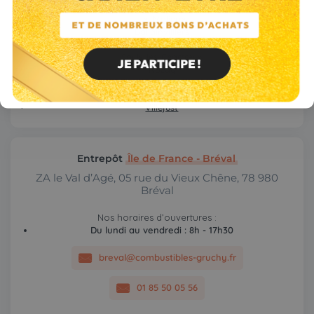
Bures-sur-Yvette
Les Molières
Ballainvilliers
La ville-du-Bois
Saulx-les-Chartreux
Nozay
Saint-Michel-sur-Orge
Sainte-Geneviève-des-Bois
Villejust
Entrepôt
Île de France - Bréval
ZA le Val d’Agé, 05 rue du Vieux Chêne, 78 980
Bréval
Nos horaires d’ouvertures :
Du lundi au vendredi : 8h - 17h30
breval@combustibles-gruchy.fr
01 85 50 05 56