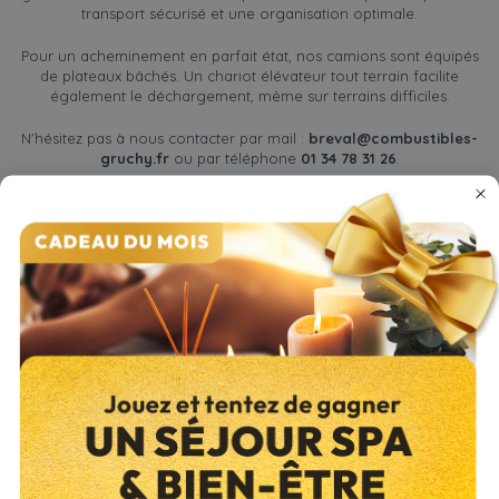
transport sécurisé et une organisation optimale.
Pour un acheminement en parfait état, nos camions sont équipés
de plateaux bâchés. Un chariot élévateur tout terrain facilite
également le déchargement, même sur terrains difficiles.
N'hésitez pas à nous contacter par mail :
breval@combustibles-
gruchy.fr
ou par téléphone
01 34 78 31 26
.
Bois de chauffage 91
:
Les zones de livraison
Massy
Savigny-sur-Orge
Palaiseau
Brétigny-sur-Orge
Gif-sur-yvette
Champlan
Villier-le-Bâcle
Verrières-le-Buisson
Longjumeau
Saint-Aubin