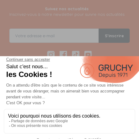
Suivez nos actualités
Inscrivez-vous à notre newsletter pour suivre nos actualités
S’inscrire
Instagram
Facebook
TikTok
YouTube
Paiement sécurisé en 12 fois avec Alma
Paiement 100% sécurisé par 3D Secure et possible en 3,
4, 10 ou 12 fois via Alma
OU
Planifiez votre commande et payez à la