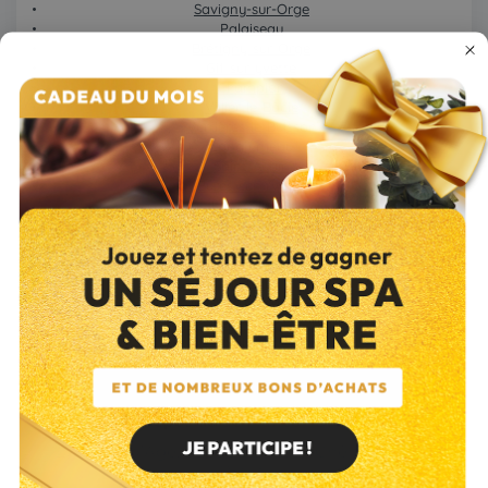
Savigny-sur-Orge
Palaiseau
Brétigny-sur-Orge
Gif-sur-yvette
Champlan
Villier-le-Bâcle
Verrières-le-Buisson
Longjumeau
Saint-Aubin
Bures-sur-Yvette
Les Molières
Ballainvilliers
La ville-du-Bois
Saulx-les-Chartreux
Nozay
Saint-Michel-sur-Orge
Sainte-Geneviève-des-Bois
Villejust
Entrepôt
Île de France - Bréval
ZA le Val d’Agé, 05 rue du Vieux Chêne, 78 980
Bréval