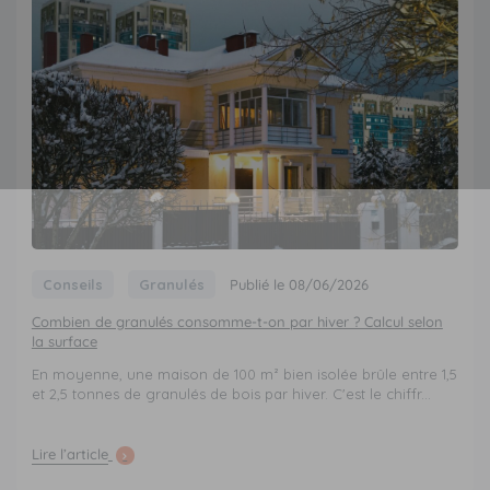
Conseils
Granulés
Publié le 08/06/2026
Combien de granulés consomme-t-on par hiver ? Calcul selon
la surface
En moyenne, une maison de 100 m² bien isolée brûle entre 1,5
et 2,5 tonnes de granulés de bois par hiver. C'est le chiffr...
Lire l’article