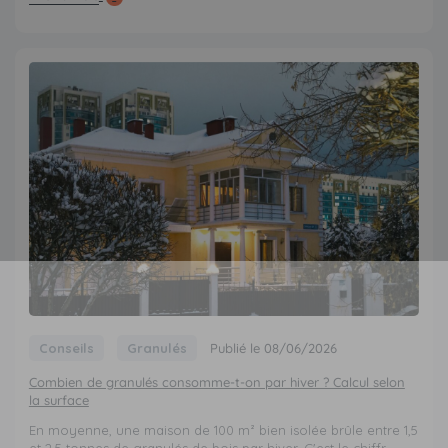
Conseils
Granulés
Publié le 08/06/2026
Combien de granulés consomme-t-on par hiver ? Calcul selon
la surface
En moyenne, une maison de 100 m² bien isolée brûle entre 1,5
et 2,5 tonnes de granulés de bois par hiver. C'est le chiffr...