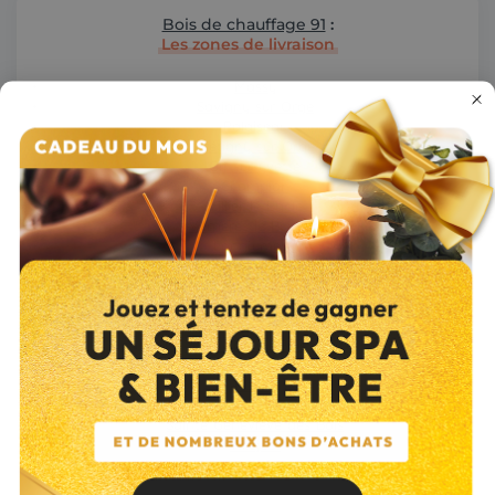
Bois de chauffage 91
:
Les zones de livraison
Massy
Savigny-sur-Orge
Palaiseau
Brétigny-sur-Orge
Gif-sur-yvette
Champlan
Villier-le-Bâcle
Verrières-le-Buisson
Longjumeau
Saint-Aubin
Bures-sur-Yvette
Les Molières
Ballainvilliers
La ville-du-Bois
Saulx-les-Chartreux
Nozay
Saint-Michel-sur-Orge
Sainte-Geneviève-des-Bois
Villejust