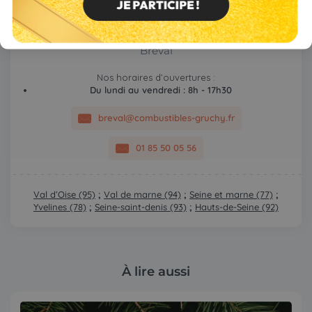
Entrepôt
Île de France - Bréval
ZA le Val d’Agé, 05 rue du Vieux Chêne, 78 980
Bréval
Nos horaires d’ouvertures :
Du lundi au vendredi : 8h - 17h30
breval@combustibles-gruchy.fr
01 85 50 05 56
Val d’Oise (95)
;
Val de marne (94)
;
Seine et marne (77)
;
Yvelines (78)
;
Seine-saint-denis (93)
;
Hauts-de-Seine (92)
À lire aussi