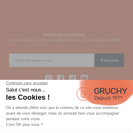
Suivez nos actualités
Inscrivez-vous à notre newsletter pour suivre nos actualités
S’inscrire
Instagram
Facebook
TikTok
YouTube
Paiement sécurisé en 12 fois avec Alma
Paiement 100% sécurisé par 3D Secure et possible en 3,
4, 10 ou 12 fois via Alma