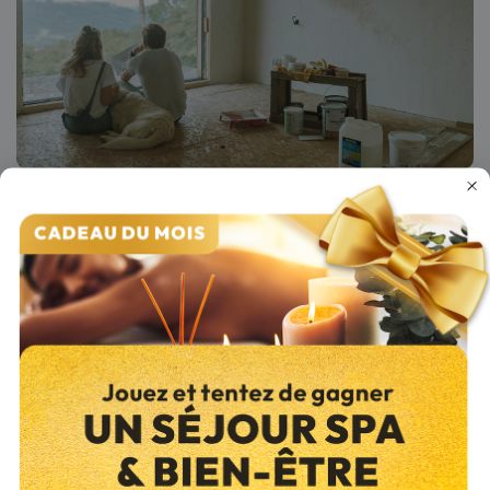
Vous habitez aux Andelys ? Profitez de cette opportunité pour
améliorer le confort et la performance énergétique de votre
logement. Le département de l'Eure et l'Anah proposent des aides
financières pour soutenir vos projets de rénovation énergétique.
Le programme “
Habiter Mieux
” de l’
Anah
et le programme “
Chèque
Éco-Énergie Région Normandie
” vous accompagnent selon vos
besoins et votre situation.
Rendez-vous sur le site de l’Anil pour en savoir plus sur les aides
disponibles dans le département de l’Eure.