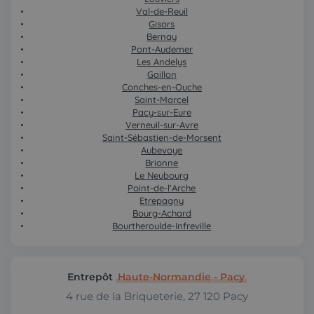
Val-de-Reuil
Gisors
Bernay
Pont-Audemer
Les Andelys
Gaillon
Conches-en-Ouche
Saint-Marcel
Pacy-sur-Eure
Verneuil-sur-Avre
Saint-Sébastien-de-Morsent
Aubevoye
Brionne
Le Neubourg
Point-de-l'Arche
Etrepagny
Bourg-Achard
Bourtheroulde-Infreville
Entrepôt
Haute-Normandie - Pacy
4 rue de la Briqueterie, 27 120 Pacy