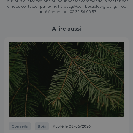
Pour plus d'informations ou pour passer commande, n'hésitez pas
à nous contacter par e-mail à
pacy@combustibles-gruchy.fr
ou
par téléphone au 02 32 36 08 57.
À lire aussi
Conseils
Bois
Publié le 08/06/2026