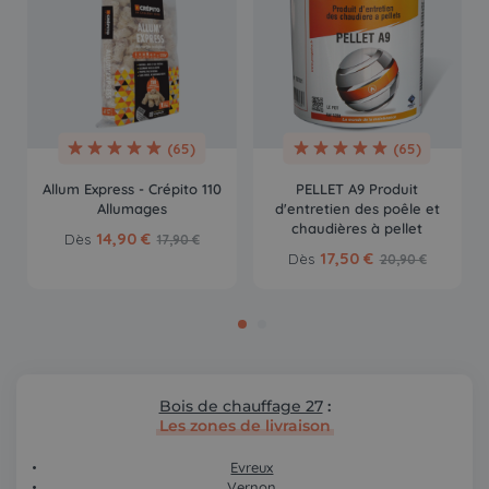
(65)
(65)
Allum Express - Crépito 110
PELLET A9 Produit
Allumages
d'entretien des poêle et
chaudières à pellet
14,90 €
Dès
17,90 €
17,50 €
Dès
20,90 €
Bois de chauffage 27
:
Les zones de livraison
Evreux
Vernon