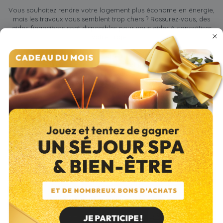
Vous souhaitez rendre votre logement plus économe en énergie,
mais les travaux vous semblent trop chers ? Rassurez-vous, des
aides financières sont disponibles pour vous aider à concrétiser
votre projet !
Le Département et l'
Anah
proposent un coup de pouce financier
aux propriétaires occupants.
L'aide “Habiter Mieux”
de l'Anah est
attribuée en fonction de vos ressources. D’autres aides locales
comme peuvent également être proposées par certaines
communes de l'Eure. N’hésitez pas à vous renseigner auprès de
l’ANIL pour en savoir plus.