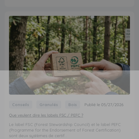
Conseils
Granulés
Bois
Publié le 05/27/2026
Que veulent dire les labels FSC / PEFC ?
Le label FSC (Forest Stewardship Council) et le label PEFC
(Programme for the Endorsement of Forest Certification)
sont deux systèmes de certif...