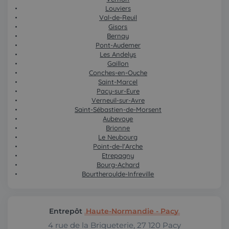
Louviers
Val-de-Reuil
Gisors
Bernay
Pont-Audemer
Les Andelys
Gaillon
Conches-en-Ouche
Saint-Marcel
Pacy-sur-Eure
Verneuil-sur-Avre
Saint-Sébastien-de-Morsent
Aubevoye
Brionne
Le Neubourg
Point-de-l'Arche
Etrepagny
Bourg-Achard
Bourtheroulde-Infreville
Entrepôt
Haute-Normandie - Pacy
4 rue de la Briqueterie, 27 120 Pacy