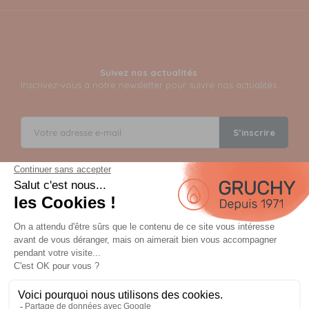
Suivez nos actualités
Inscrivez-vous à notre newsletter pour suivre nos actualités
S’inscrire
Instagram
Facebook
TikTok
YouTube
Paiement sécurisé en 12 fois avec Alma
Paiement 100% sécurisé par 3D Secure et possible en 3,
4, 10 ou 12 fois via Alma