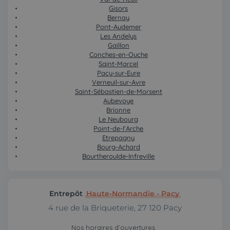
Gisors
Bernay
Pont-Audemer
Les Andelys
Gaillon
Conches-en-Ouche
Saint-Marcel
Pacy-sur-Eure
Verneuil-sur-Avre
Saint-Sébastien-de-Morsent
Aubevoye
Brionne
Le Neubourg
Point-de-l'Arche
Etrepagny
Bourg-Achard
Bourtheroulde-Infreville
Entrepôt
Haute-Normandie - Pacy
4 rue de la Briqueterie, 27 120 Pacy
Nos horaires d’ouvertures :