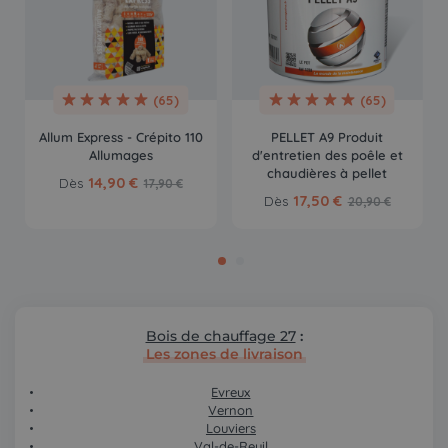
(65)
(65)
Allum Express - Crépito 110
PELLET A9 Produit
Allumages
d'entretien des poêle et
chaudières à pellet
14,90 €
Dès
17,90 €
17,50 €
Dès
20,90 €
Bois de chauffage 27
:
Les zones de livraison
Evreux
Vernon
Louviers
Val-de-Reuil