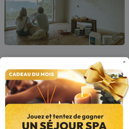
Vous habitez à
Brionne
et souhaitez améliorer la performance
énergétique de votre logement ? C'est l'occasion de concrétiser
votre projet, grâce à un ensemble d'aides financières mises en
place par le département de l'Eure en collaboration avec l'Agence
nationale de l'habitat (
Anah
).
Le montant de l’aide varie en fonction de vos revenus et peut
s’accompagner d’une prime complémentaire, définie en fonction
du montant total engagé pour les travaux.