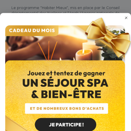
Le programme "Habiter Mieux", mis en place par le Conseil
départemental des Yvelines et l'Anah (Agence nationale de
l'habitat), offre des aides financières aux propriétaires occupants
souhaitant réaliser un ensemble de travaux d'amélioration
énergétique, incluant l'installation d'un poêle à granulés.
Détails des aides disponibles dans le cadre du programme
"
Habiter Mieux
" :
Le montant de la subvention dépend de vos revenus, du type
de travaux réalisés et des caractéristiques de votre logement.
Prime "gain énergétique" :
cette prime est cumulable avec la
subvention et vise à récompenser les projets générant les
économies d'énergie les plus importantes.
Une aide supplémentaire est accordée sous conditions de
ressources.
Le programme "Habiter Mieux" propose également un
accompagnement par des conseillers spécialisés afin de vous
aider à définir le projet le plus adapté à vos besoins et à
maximiser les aides auxquelles vous pouvez prétendre.
Plus de 67 000 logements dans les Yvelines peuvent bénéficier de