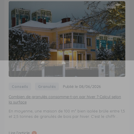
Conseils
Granulés
Publié le 08/06/2026
Combien de granulés consomme-t-on par hiver ? Calcul selon
la surface
En moyenne, une maison de 100 m² bien isolée brûle entre 1,5
et 2,5 tonnes de granulés de bois par hiver. C'est le chiffr...
Lire l’article