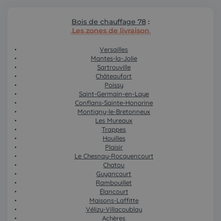
Bois de chauffage 78
:
Les zones de livraison
Versailles
Mantes-la-Jolie
Sartrouville
Châteaufort
Poissy
Saint-Germain-en-Laye
Conflans-Sainte-Honorine
Montigny-le-Bretonneux
Les Mureaux
Trappes
Houilles
Plaisir
Le Chesnay-Rocquencourt
Chatou
Guyancourt
Rambouillet
Élancourt
Maisons-Laffitte
Vélizy-Villacoublay
Achères