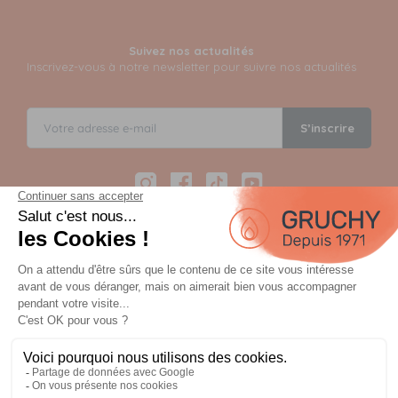
Suivez nos actualités
Inscrivez-vous à notre newsletter pour suivre nos actualités
S’inscrire
Instagram
Facebook
TikTok
YouTube
Paiement sécurisé en 12 fois avec Alma
Paiement 100% sécurisé par 3D Secure et possible en 3,
4, 10 ou 12 fois via Alma
OU