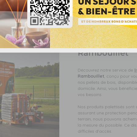
Notre service 
de granulés de
de chauffage 
Rambouillet
Découvrez notre service de
l
Rambouillet
, conçu pour vou
nos pellets de bois, disponibl
domicile. Ainsi, vous bénéfic
vos besoins.
Nos produits palettisés son
assurant une protection penda
terrain, nous pouvons achemin
la mesure du possible. Ce d
difficiles d'accès.