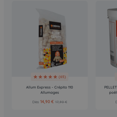
(65)
Allum Express - Crépito 110
PELLET 
Allumages
poêl
14,90 €
Dès
17,90 €