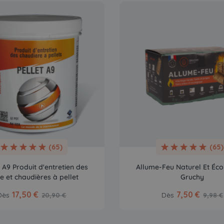
(65)
(65)
A9 Produit d'entretien des
Allume-Feu Naturel Et Éco
e et chaudières à pellet
Gruchy
17,50 €
7,50 €
Dès
Dès
20,90 €
9,98 €