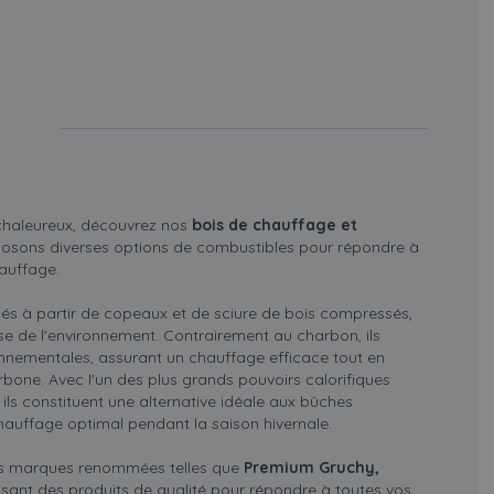
 chaleureux, découvrez nos
bois de chauffage et
posons diverses options de combustibles pour répondre à
auffage.
ués à partir de copeaux et de sciure de bois compressés,
se de l'environnement. Contrairement au charbon, ils
nnementales, assurant un chauffage efficace tout en
bone. Avec l'un des plus grands pouvoirs calorifiques
 ils constituent une alternative idéale aux bûches
chauffage optimal pendant la saison hivernale.
es marques renommées telles que
Premium Gruchy,
ssant des produits de qualité pour répondre à toutes vos