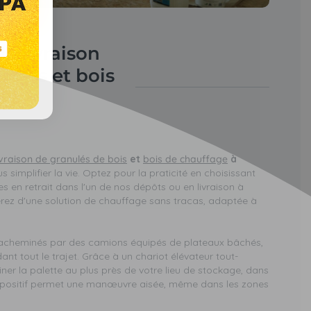
de livraison
 bois et bois
à
ivraison de granulés de bois
et
bois de chauffage
à
s simplifier la vie. Optez pour la praticité en choisissant
es en retrait dans l'un de nos dépôts ou en livraison à
ierez d'une solution de chauffage sans tracas, adaptée à
t acheminés par des camions équipés de plateaux bâchés,
nt tout le trajet. Grâce à un chariot élévateur tout-
er la palette au plus près de votre lieu de stockage, dans
ispositif permet une manœuvre aisée, même dans les zones