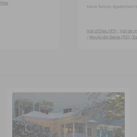
itte
Nous livrons également l
Val d’Oise (95)
;
Val de 
;
Hauts-de-Seine (92)
;
Es