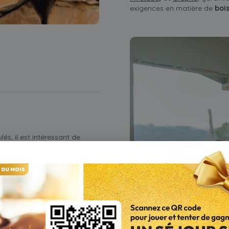
exigences en matière de
boi
és, il est intéressant de
enir dans votre projet.
au programme "
Habiter
l'Anah, Soliha Yvelines
ncier aux propriétaires
s interventions simultanées.