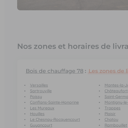
Nos zones et horaires de livr
Bois de chauffage 78
:
Les zones de l
Versailles
Mantes-la-Jo
Sartrouville
Châteaufort
Poissy
Saint-Germa
Conflans-Sainte-Honorine
Montigny-le
Les Mureaux
Trappes
Houilles
Plaisir
Le Chesnay-Rocquencourt
Chatou
Guyancourt
Rambouillet