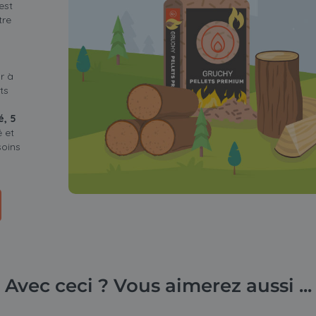
est
tre
r à
ts
é, 5
é et
soins
Avec ceci ? Vous aimerez aussi ...