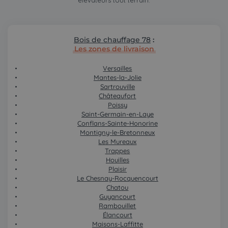
élévateurs tout terrain.
Bois de chauffage 78
:
Les zones de livraison
Versailles
Mantes-la-Jolie
Sartrouville
Châteaufort
Poissy
Saint-Germain-en-Laye
Conflans-Sainte-Honorine
Montigny-le-Bretonneux
Les Mureaux
Trappes
Houilles
Plaisir
Le Chesnay-Rocquencourt
Chatou
Guyancourt
Rambouillet
Élancourt
Maisons-Laffitte