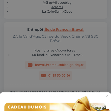
Vélizy-Villacoublay
Achères
La Celle-Saint-Cloud
Entrepôt
Île de France - Bréval
ZA le Val d’Agé, 05 rue du Vieux Chêne, 78 980
Bréval
Nos horaires d’ouvertures :
Du lundi au vendredi : 8h - 17h30
breval@combustibles-gruchy.fr
01 85 50 05 56
Nous livrons également les départements suivants d'Ile-de-
France :
Val d’Oise (95)
;
Val de marne (94)
;
Seine et marne (77)
;