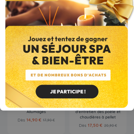
Seine-saint-denis (93)
;
Hauts-de-Seine (92)
;
Essonne (91)
Avec ceci ? Vous aimerez aussi ...
(65)
(65)
Allum Express - Crépito 110
PELLET A9 Produit
Allumages
d'entretien des poêle et
chaudières à pellet
14,90 €
Dès
17,90 €
17,50 €
Dès
20,90 €